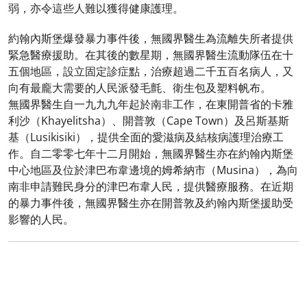
弱，亦令這些人難以獲得健康護理。
約翰內斯堡爆發暴力事件後，無國界醫生為流離失所者提供
緊急醫療援助。在其後的數星期，無國界醫生流動隊伍在十
五個地區，設立固定診症點，治療超過二千五百名病人，又
向有最龐大需要的人民派發毛氈、衛生包及塑料帆布。
無國界醫生自一九九九年起於南非工作，在東開普省的卡雅
利沙（Khayelitsha）、開普敦（Cape Town）及呂斯基斯
基（Lusikisiki），提供全面的愛滋病及結核病護理治療工
作。自二零零七年十二月開始，無國界醫生亦在約翰內斯堡
中心地區及位於津巴布韋邊境的姆希納市（Musina），為向
南非申請難民身分的津巴布韋人民，提供醫療服務。在近期
的暴力事件後，無國界醫生亦在開普敦及約翰內斯堡援助受
影響的人民。