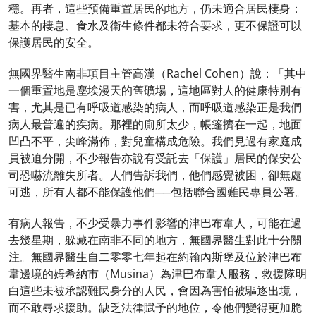
穩。再者，這些預備重置居民的地方，仍未適合居民棲身：
基本的棲息、食水及衛生條件都未符合要求，更不保證可以
保護居民的安全。
無國界醫生南非項目主管高漢（Rachel Cohen）說：「其中
一個重置地是塵埃漫天的舊礦場，這地區對人的健康特別有
害，尤其是已有呼吸道感染的病人，而呼吸道感染正是我們
病人最普遍的疾病。那裡的廁所太少，帳篷擠在一起，地面
凹凸不平，尖峰滿佈，對兒童構成危險。我們見過有家庭成
員被迫分開，不少報告亦說有受託去「保護」居民的保安公
司恐嚇流離失所者。人們告訴我們，他們感覺被困，卻無處
可逃，所有人都不能保護他們──包括聯合國難民專員公署。
有病人報告，不少受暴力事件影響的津巴布韋人，可能在過
去幾星期，躲藏在南非不同的地方，無國界醫生對此十分關
注。無國界醫生自二零零七年起在約翰內斯堡及位於津巴布
韋邊境的姆希納市（Musina）為津巴布韋人服務，救援隊明
白這些未被承認難民身分的人民，會因為害怕被驅逐出境，
而不敢尋求援助。缺乏法律賦予的地位，令他們變得更加脆