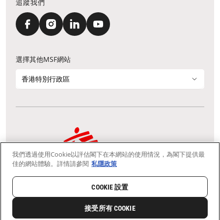
追蹤我們
選擇其他MSF網站
香港特別行政區
我們透過使用Cookie以評估閣下在本網站的使用情況，為閣下提供最
通訊資料更新
鳴謝
私隱聲明
常見問題
佳的網站體驗。詳情請參閱
私隱政策
我們採用安全通訊端層 (Secure Socket Layer, SSL) 協定，有助保障敏感
資料在你的瀏覽器和我們伺服器之間的網上傳輸維持保密性。
慈善團體免稅檔案號碼：91/4075
COOKIE 設置
Copyright © Médecins Sans Frontières Hong Kong. All rights
reserved.
接受所有 COOKIE