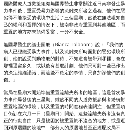
國際醫療人道救援組織無國界醫生非常關注近日南非發生暴
力事件後，重置受暴力影響的流離失所者之過程。他們在惡
劣得不能接受的環境中生活了三個星期，然後在無法獲知自
己的權利和選擇的情況下，被南非政府重置到其他地區，而
重置的地方亦未預備妥當，十分不安全。
無國界醫生的護士圖般（Bianca Tolboom）說：「我們的
病人已經飽受暴力事件，以及流離失所時面對的惡劣環境所
創，他們說受到動物般的對待，不知道會被帶到哪裡，會在
那裡逗留多久，或以後有甚麼計劃。他們只可對一些已作出
的決定維維諾諾，而這些不確定的事情，只會加深他們的創
傷。」
當局在星期六開始準備重置流離失所者的地區，這是首次暴
力事件爆發後的三星期。雖然不同的人道救援參與者紛紛對
重置地區的環境，以及重置的時間進程表達關注，但重置項
目仍訂在六月一日（星期日）開始。這些流離失所者沒有真
正的行動自由，只是被困於被重置於不適合的地方，或是返
回到原居國的境地中，部分人的原居地甚至正經歷政局不