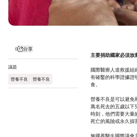
分享
0
主要捐助國家必須放
議題
國際醫療人道救援組
有確鑿的科學證據證
營養不良
營養不良
食。
營養不良是可以避免
萬名死去的五歲以下
時刻，他們需要大量
死亡的風險或永久損
無國界醫生國際議會主