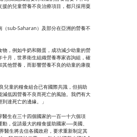
支援的兒童營養不良治療項目，都只採用粟
ub-Saharan）及部分在亞洲的營養不
食物，例如牛奶和雞蛋，成功減少幼童的營
年十月，世界衛生組織營養專家咨詢組，確
和其他營養，而影響營養不良的幼童的康復
養不良兒童的糧食組合已有國際共識，但捐助
能減低因營養不良而死亡的風險。我們有大
經到達死亡的邊緣。」
界醫生在三十四個國家的一百一十六個項
運動，促請最大的糧食援助國家──美國、
國界醫生將去信各國政府，要求重新制定其