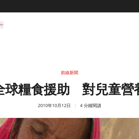
持
前線新聞
全球糧食援助 對兒童營
2010年10月12日
4 分鐘閱讀