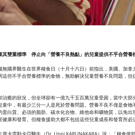
棄其雙重標準 停止向「營養不良熱點」的兒童提供不乎合營養
織無國界醫生在世界糧食日（十月十六日）前指出，美國、加拿
明這些不乎合營養標準的食物，無助解決兒童營養不良問題，但
和治癒的狀況，但全球卻有一億九千五百萬兒童受困，當中大部
兒童中，有最少三分一人是死於營養問題。營養不良不僅是食物
的蛋白質、必須的脂肪、碳水化合物、維他命和礦物質，以免出
害健康和發育。但糧食援助大都不包括這些兒童成長和發育所必
席卡雲勒卡亞醫生（Dr. Unni KARUNAKARA）說：「糧