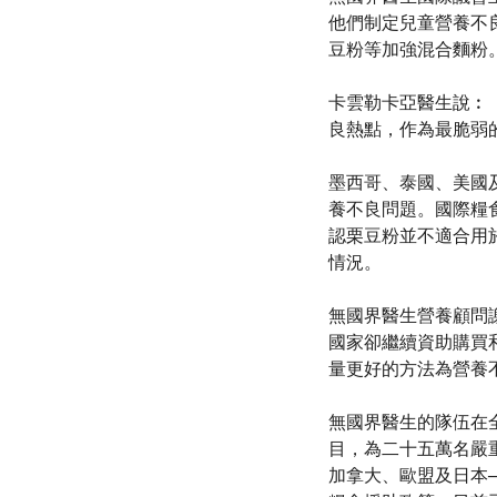
他們制定兒童營養不
豆粉等加強混合麵粉
卡雲勒卡亞醫生說︰「
良熱點，作為最脆弱
墨西哥、泰國、美國
養不良問題。國際糧
認栗豆粉並不適合用
情況。
無國界醫生營養顧問謝
國家卻繼續資助購買
量更好的方法為營養
無國界醫生的隊伍在
目，為二十五萬名嚴
加拿大、歐盟及日本