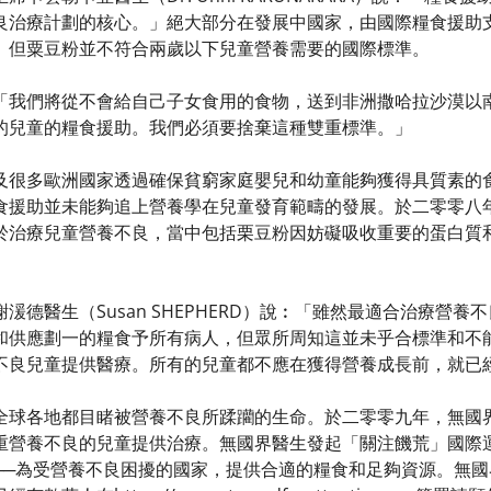
良治療計劃的核心。」絕大部分在發展中國家，由國際糧食援助
。但粟豆粉並不符合兩歲以下兒童營養需要的國際標準。
我們將從不會給自己子女食用的食物，送到非洲撒哈拉沙漠以南（s
的兒童的糧食援助。我們必須要捨棄這種雙重標準。」
及很多歐洲國家透過確保貧窮家庭嬰兒和幼童能夠獲得具質素的
食援助並未能夠追上營養學在兒童發育範疇的發展。於二零零八
於治療兒童營養不良，當中包括栗豆粉因妨礙吸收重要的蛋白質
湲德醫生（Susan SHEPHERD）說︰「雖然最適合治療營
和供應劃一的糧食予所有病人，但眾所周知這並未乎合標準和不
不良兒童提供醫療。所有的兒童都不應在獲得營養成長前，就已
全球各地都目睹被營養不良所蹂躪的生命。於二零零九年，無國
重營養不良的兒童提供治療。無國界醫生發起「關注饑荒」國際
──為受營養不良困擾的國家，提供合適的糧食和足夠資源。無