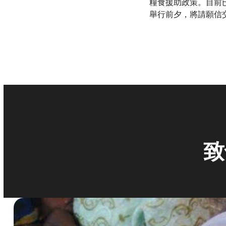
糧食援助政策。目前
舉行前夕，將請願信
致