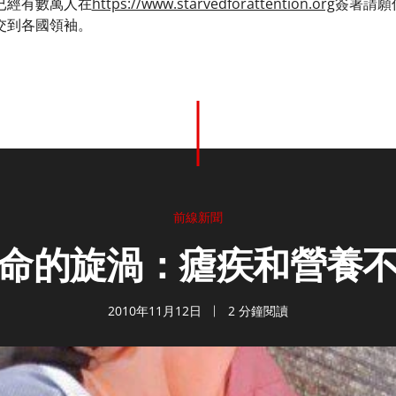
已經有數萬人在
https://www.starvedforattention.org
簽署請願
交到各國領袖。
前線新聞
命的旋渦：瘧疾和營養
2010年11月12日
2 分鐘閱讀