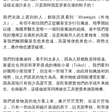
這樣走過許多次，只是當時我是穿著合適的鞋子的！
我們在路上遇到的人，都很詫異看到「khawajas（外地
人）」，有些不相信我們正從蘭基安步行往佩迪。雨季開始
以後，無國界醫生是唯一一個到過佩迪的組織。途中我們發
現好幾堆正在風乾的高粱，這是南蘇丹人的主要糧食，但隨
著我們離開蘭基安愈來愈遠，高粱堆便愈來愈小。雨勢太
大，農作物也遭受破壞。
我們到達佩迪時，看不到太多人，因為人群都散居得很遠。
家庭住在用泥和茅草搭成的傳統小屋（Tukul）。我們看到
好幾間小屋毁壞了，但沒有一所塌下來，由此得知佩迪村的
地勢，比人們原居的地方為高。農作物收成明顯遭受影響，
因為當地只有很少高粱可賣。居民靠變賣他們的羊或牛來維
生。在南蘇丹，這樣做就等同將維生工具變賣來換取晚餐。
我們派發物資的地方看上來，像片茫茫荒野。在這片空地
上，只有一所由泥和錫片築成的房子，以充當學校，和旁邊