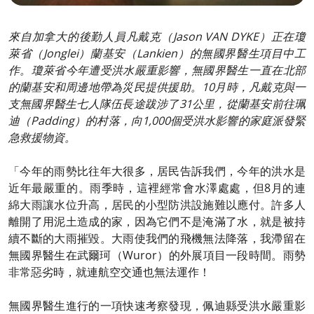
來自加拿大的後勤人員凡戴克（Jason VAN DYKE）正在瓊
萊省（Jonglei）蘭基安（Lankien）的無國界醫生項目中工
作。瓊萊省今年遭受洪水嚴重影響，無國界醫生一直在北部
的蘭基安和周邊地帶為災民提供援助。10月時，凡戴克與一
支無國界醫生七人隊伍長途跋涉了31公里，從蘭基安前往珮
迪（Padding）的村落，向1,000個受洪水影響的家庭派發緊
急救援物資。
「今年的雨勢比往年大很多，居民告訴我們，今年的洪水是
近年最嚴重的。雨季時，這裡經常會水澤處處，但8月的連
綿大雨讓水位升高，居民的小型防洪設施難以應付。許多人
離開了用泥土造成的家，因為它們不是淹滿了水，就是被持
續不斷的大雨摧毀。大雨使我們的飛機無法降落，我滯留在
無國界醫生在武爾珂（Wuror）的外展項目一段時間。雨勢
非常惡劣時，就連航空交通也無法運作！
無國界醫生進行的一項快速考察發現，佩迪縣受洪水嚴重影