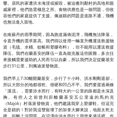
響。居民的家遭洪水淹浸或摧毀，被迫搬到鄰村的高地和親
戚家裡，他們急需棲息之所。食物供應也是一個問題，但收
容他們的家庭提供了支援。佩迪縣的問題是道路不通，飛機
也無法進入當地。
在南蘇丹的雨季期間，因為跑道滿佈泥濘，飛機無法降落，
令直升機的需求甚高。我們得以使用一輛直升機運送救援物
資（毛毯、水桶、蚊帳和塑膠布料），但不能用以運送救援
隊伍。我們在蘭基安的隊伍一直為能克服這些困難，多次往
來接觸需要援助的人民而引以自豪，所以我們決定從蘭基安
步行31公里，到佩迪派發物資。
我們早上7:30離開蘭基安，步行了十小時。洪水剛剛退卻，
所以大部分的地都很乾、很硬和凹凸不平。我們要渡過兩條
「溪流」，需要涉水而行，有時大約一公里的路都是水深及
胸。有些人之前曾到距離蘭基安五公里遠的馬約克
（Majok）村落派發物資，他們建議我穿上塑膠鞋。但這完
全是錯的！對於我這雙寵壞了的加拿大腳來說，地面太乾太
硬。距離？沒問題。在沼澤中涉水而行？我曾來過這裡，也