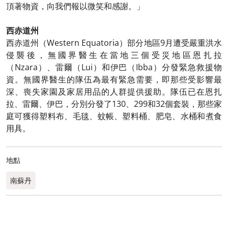
頂著物資，向我們報以微笑和感謝。」
西赤道州
西赤道州（Western Equatoria）部分地區9月遭受嚴重洪水
侵襲後，無國界醫生在當地三個受災地區恩扎拉
（Nzara）、雷爾（Lui）和伊巴（Ibba）分發緊急救援物
資。無國界醫生的隊伍為最有緊急需要，即那些受影響最
深、喪失家園及家居用品的人群提供援助。隊伍已在恩扎
拉、雷爾、伊巴，分別分發了130、299和32個套裝，那些家
庭可獲得塑料布、毛毯、蚊帳、塑料桶、肥皂、水桶和煮食
用具。
地點
南蘇丹