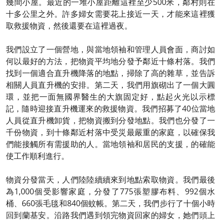
幾間小屋。最近的一堆小屋距離這裡至少500米，鄰村則在
十多公里之外。許多婦女需要花上接近一天，才能來這裡獲
取救援物資，然後還要在這裡過夜。
我們設立了一個營地，與當地領袖和管理人員會面，商討如
何以最好的方法，把物資平均地分發予鄰近十條村落。我們
找到一個適合直升機降落的地點，掃除了高的雜草，並告訴
相關人員直升機的安排。第二天，我們用旗砌出了一個大圓
環，並把一面無國界醫生的大旗固定好，點起火光以示標
記，隨時迎接直升機運來的救援物資。我們招募了40位當地
人員從直升機卸貨，把物資搬到分發地點。我們也分發了一
千份物資，到十條鄰近村落中受災最嚴重的家庭，以確保我
們能接觸所有需援助的人。當地領袖和居民的支援，的確能
使工作順利進行。
物資分發當天，人們陸陸續續來到地點索取物資。我們最後
為1,000個受影響家庭，分發了775張塑膠布料、992個水
桶、660張毛毯和840個蚊帳。第二天，我們步行了十個小時
回到蘭基安。沿路我們遇到領完物資回家的婦女，她們頭上