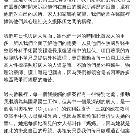
們需要的時間來訴說他們在自己的國家所經歷的困難，還有
他們對自己的居所、家人和家鄉的渴望。我們經常在醫院裡
擔當他們與心理社交支援隊伍之間的橋樑。
我們每日也與病人見面，跟他們一起的時間比跟家人的更
多，所以我們全面了解他們的需要，以及他們在無國界醫生
整形外科手術醫院裡漫長康復過程中的起伏。項目著眼的終
極範疇不單只是提供外科護理，更是推動著每一位員工以最
高人性標準照顧病人的人道意識，不論他們是外科醫生、物
理治療師、護士還是照顧者，因為我們都領會傷者因著許多
地區戰爭而經歷的痛苦。
過去數載裡，每一個我接觸的個案都有一些特別之處，推動
我繼續為無國界醫生工作，但其中一個最深刻的病人，是一
個名叫奧祖安（Orjouan）的敘利亞孩子。三歲的她在敘利
亞戰爭中失去母親和兄弟，也因為嚴重燒傷和骨折失去她的
童年。她把每個她看見的女人都叫作「媽媽」，因為她就是
如此的掛念自己的母親。奧祖安只是我們每日處理過百個案