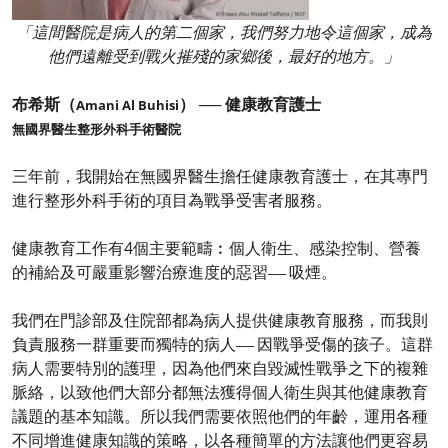
「這間醫院是病人的第二個家，我們努力地令這個家，成為
他們遠離受到戰火摧殘的家鄉後，最好的地方。」
布希斯（
） ── 健康教育護士
Amani Al Buhisi
無國界醫生整形外科手術醫院
三年前，我開始在無國界醫生擔任健康教育護士，在其專門
進行整形外科手術的項目為戰爭受害者服務。
健康教育工作有4個主要範疇︰個人衛生、感染控制、營養
的補給及可嚴重影響治療進度的惡習
吸煙。
──
我們在門診部及住院部都為病人提供健康教育服務，而我則
負責服務一群重要而獨特的病人
因戰爭受傷的孩子。這群
──
病人需要特別的護理，因為他們來自毀滅性戰爭之下的複雜
脈絡，以致他們大部分都無法獲得個人衛生與其他健康教育
議題的基本知識。所以我們需要依照他們的年齡，運用各種
不同增進健康知識的策略，以各種簡單的方法讓他們更容易