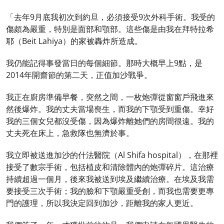
「去年9月底我初次到約旦，必須接受9次外科手術。我受的
傷頗為嚴重，特別是面部和顎部。這些傷是由我在拜特拉希
耶（Beit Lahiya）的家被轟炸所造成。
我仍能記得事發當日的每個細節。那時大概早上9點，是
2014年開齋節的第二天，正值加沙戰爭。
我正在廚房準備早餐，突然之間，一枚炮彈從窗窗戶飛進來
然後爆炸。我的丈夫當場喪生，而我的下顎受到重傷。幸好
我的三個女兒都沒受傷，因為爆炸離她們的房間很遠。我的
丈夫死在床上，急救隊也無濟於事。
我立即被送進加沙的什法醫院（Al Shifa hospital），在那裡
接受了數宗手術，包括植皮和清除體內的炮彈碎片。這治療
持續超過一個月，後來我被送到埃及繼續治療。在埃及我需
要接受三次手術；我的臉和下顎嚴重受創，而我也需要更專
門的護理，所以我決定回到加沙，距離我的家人更近。