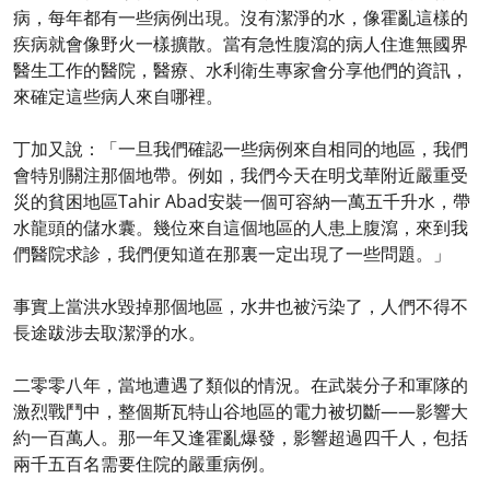
病，每年都有一些病例出現。沒有潔淨的水，像霍亂這樣的
疾病就會像野火一樣擴散。當有急性腹瀉的病人住進無國界
醫生工作的醫院，醫療、水利衛生專家會分享他們的資訊，
來確定這些病人來自哪裡。
丁加又說：「一旦我們確認一些病例來自相同的地區，我們
會特別關注那個地帶。例如，我們今天在明戈華附近嚴重受
災的貧困地區Tahir Abad安裝一個可容納一萬五千升水，帶
水龍頭的儲水囊。幾位來自這個地區的人患上腹瀉，來到我
們醫院求診，我們便知道在那裏一定出現了一些問題。」
事實上當洪水毀掉那個地區，水井也被污染了，人們不得不
長途跋涉去取潔淨的水。
二零零八年，當地遭遇了類似的情況。在武裝分子和軍隊的
激烈戰鬥中，整個斯瓦特山谷地區的電力被切斷——影響大
約一百萬人。那一年又逢霍亂爆發，影響超過四千人，包括
兩千五百名需要住院的嚴重病例。