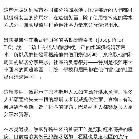
這些水被送到城市不同部分的儲水池，以便鄰近的人們都可
以獲得安全的飲用水。在這個災區，除了使用較常規的雲水
方式外，無國界醫生也通過社區力量來分發清潔用水。
無國界醫生在斯瓦特山谷的活動統籌蒂奧（Josep Prior
TIO）說：「鎮上有些人還能夠從自己的水源獲得清潔用
水，所以我們把發電機給他們借用幾個小時，來換取他們和
周圍的鄰居分享用水。社區的反應很好——特別是很難用卡
車運水的周邊地區。寺院，學校和居民都在他們當地的社區
提供清潔用水。」
這種團結一致顯示了巴基斯坦人民如何應付洪水災情。很多
人都願意給失去一切的鄰居或者親戚提供住宿、食物，有時
候還給予金錢。為了社區的健康，巴基斯坦人都樂意與大家
分享水資源。
在水災過後，無國界醫生來的首要工作是預防經水傳播的疾
病。目前腹瀉案例已經顯著增加，霍亂也是這地區的流行