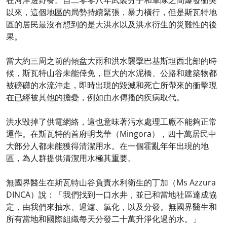
在河岸邊野餐。自二零零八年武裝分子和軍隊之間爆發衝突
以來，這個地區的局勢持續緊張，暴力橫行，但是斯瓦特地
區的居民最沒有想到的是大洪水以及洪水衍生的災難性的後
果。
當大約三周之前的傾盆大雨和洪水襲擊巴基斯坦西北部的時
候，斯瓦特山谷未能倖免，巨大的水泥橋、公路和建築物都
被磅礴的水流沖走，即時出現的毀滅和死亡所帶來的衝擊現
在已經被其他的擔憂，例如由水傳播的疾病取代。
洪水毀掉了供電網絡，這也意味著污水處理工廠不能夠正常
運作。在斯瓦特的首府明戈華（Mingora），四十萬居民中
大部分人都未能獲得清潔用水。在一個霍亂年年出現的地
區，為人群提供清潔用水極其重要。
無國界醫生在斯瓦特山谷負責水利衛生的丁加（Ms Azzura
DINCA）說：「我們找到一口水井，並已和當地社區達成協
定，由我們來抽水、過濾、氯化，以及分發。無國界醫生和
所有當地和國際組織每天分發二十萬升淨化過的水。」