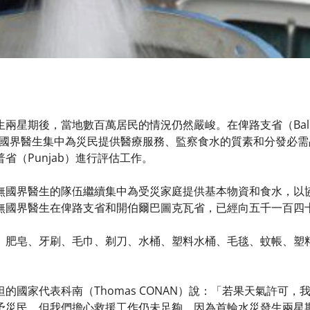
兩星期後，當地數百萬居民的情況仍然嚴峻。在俾路支省（Baluch
a），無國界醫生集中為災民提供醫療服務、監察食水的質素和分發
省（Punjab）進行評估工作。
無國界醫生的隊伍繼續集中為受災家庭提供基本物資和食水，以
無國界醫生在俾路支省和開伯爾巴圖克瓦省，已經向五千一百四
、肥皂、牙刷、毛巾、剃刀、水桶、塑料水桶、毛毯、蚊帳、塑
的國家代表科南（Thomas CONAN）說：「若果天氣許可
予災民。但我們擔心救援工作仍未足夠。因為首輪水災發生兩星