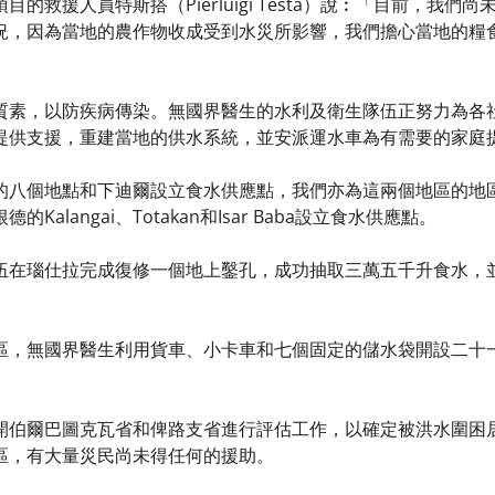
目的救援人員特斯搭（Pierluigi Testa）說︰「目前，我
況，因為當地的農作物收成受到水災所影響，我們擔心當地的糧
質素，以防疾病傳染。無國界醫生的水利及衛生隊伍正努力為各
提供支援，重建當地的供水系統，並安派運水車為有需要的家庭
的八個地點和下迪爾設立食水供應點，我們亦為這兩個地區的地
Kalangai、Totakan和Isar Baba設立食水供應點。
伍在瑙仕拉完成復修一個地上鑿孔，成功抽取三萬五千升食水，
區，無國界醫生利用貨車、小卡車和七個固定的儲水袋開設二十
開伯爾巴圖克瓦省和俾路支省進行評估工作，以確定被洪水圍困
區，有大量災民尚未得任何的援助。