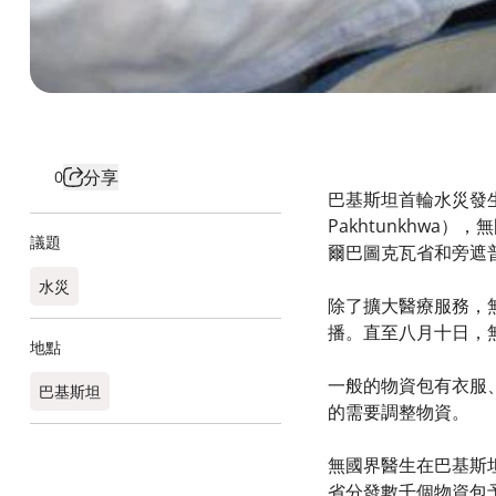
分享
0
巴基斯坦首輪水災發生
Pakhtunkhw
議題
爾巴圖克瓦省和旁遮普
水災
除了擴大醫療服務，
播。直至八月十日，
地點
一般的物資包有衣服
巴基斯坦
的需要調整物資。
無國界醫生在巴基斯坦
省分發數千個物資包