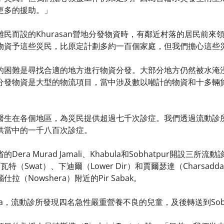
更多的援助。」
民而設的Khurasan營地分發物資時，有鄰近村落的居民前
物資予這些災民，比原定計劃多約一百個家庭，但我們擔心這些
的困難是尋找合適的地方進行物資分發。大部分地方仍然被水淹
分發物資是大型的物流項目，當中涉及數以噸計的物資和十多輛
醫生在各個地區，為災民提供超過七千次診症。我們透過流動診
供當中的一千八百次診症。
era Murad Jamali、Khabula和Sobhatpur開
、史瓦特（Swat）、下迪爾（Lower Dir）和賈爾瑟達（Char
（Nowshera）附近的Pir Sabak。
la，流動診所發現四名急性嚴重營養不良的兒童，及後轉送到Sobh