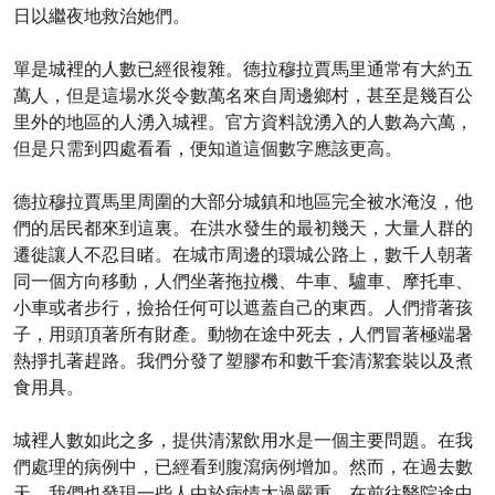
日以繼夜地救治她們。
單是城裡的人數已經很複雜。德拉穆拉賈馬里通常有大約五
萬人，但是這場水災令數萬名來自周邊鄉村，甚至是幾百公
里外的地區的人湧入城裡。官方資料說湧入的人數為六萬，
但是只需到四處看看，便知道這個數字應該更高。
德拉穆拉賈馬里周圍的大部分城鎮和地區完全被水淹沒，他
們的居民都來到這裏。在洪水發生的最初幾天，大量人群的
遷徙讓人不忍目睹。在城市周邊的環城公路上，數千人朝著
同一個方向移動，人們坐著拖拉機、牛車、驢車、摩托車、
小車或者步行，撿拾任何可以遮蓋自己的東西。人們揹著孩
子，用頭頂著所有財產。動物在途中死去，人們冒著極端暑
熱掙扎著趕路。我們分發了塑膠布和數千套清潔套裝以及煮
食用具。
城裡人數如此之多，提供清潔飲用水是一個主要問題。在我
們處理的病例中，已經看到腹瀉病例增加。然而，在過去數
天，我們也發現一些人由於病情太過嚴重，在前往醫院途中