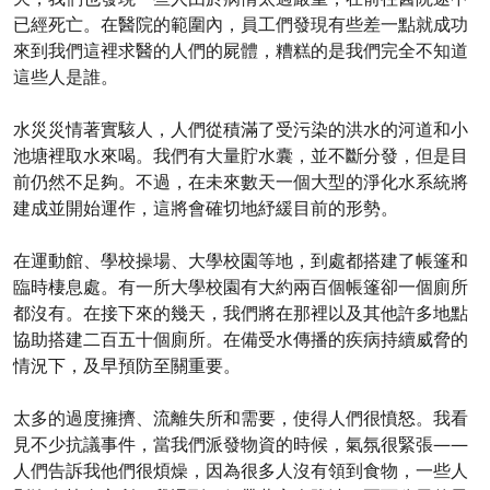
已經死亡。在醫院的範圍內，員工們發現有些差一點就成功
來到我們這裡求醫的人們的屍體，糟糕的是我們完全不知道
這些人是誰。
水災災情著實駭人，人們從積滿了受污染的洪水的河道和小
池塘裡取水來喝。我們有大量貯水囊，並不斷分發，但是目
前仍然不足夠。不過，在未來數天一個大型的淨化水系統將
建成並開始運作，這將會確切地紓緩目前的形勢。
在運動館、學校操場、大學校園等地，到處都搭建了帳篷和
臨時棲息處。有一所大學校園有大約兩百個帳篷卻一個廁所
都沒有。在接下來的幾天，我們將在那裡以及其他許多地點
協助搭建二百五十個廁所。在備受水傳播的疾病持續威脅的
情況下，及早預防至關重要。
太多的過度擁擠、流離失所和需要，使得人們很憤怒。我看
見不少抗議事件，當我們派發物資的時候，氣氛很緊張——
人們告訴我他們很煩燥，因為很多人沒有領到食物，一些人