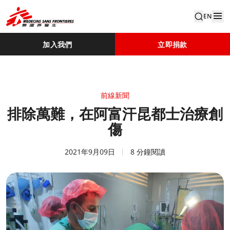
EN
加入我們
立即捐款
前線新聞
排除萬難，在阿富汗昆都士治療創
傷
2021年9月09日
8 分鐘閱讀