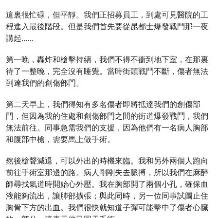
這裏很忙碌，但平靜。我們正招募員工，到處可見醫院的工
程進入最後階段。但是我們首先要從昆都士爆發戰鬥那一夜
講起……
第一晚，轟炸和槍擊持續，我們不得不衝到地下室，在那裏
待了一整晚，完全沒有睡覺。當時街頭戰鬥不斷，傷者無法
到達我們的創傷部門。
第二天早上，我們得知有多名傷者即將抵達我們的創傷部
門，但因為我的住處和創傷部門之間的街道爆發戰鬥，我們
無法前往。同事急需我們的支援，因為他們有一名病人胸部
和腹部中槍，需要馬上做手術。
然後槍聲減退，可以外出的時機來臨。我和另外兩個人跑向
前往手術室那邊的路。病人剛剛失去脈搏，所以我們在麻醉
師尋找氣道時開始心外壓。我在胸部開了兩個小孔，確保血
液能夠流出，讓肺部擴張；與此同時，另一位同事試圖止住
胸骨下方的出血。我們很快就知道子彈可能擊中了傷者心臟