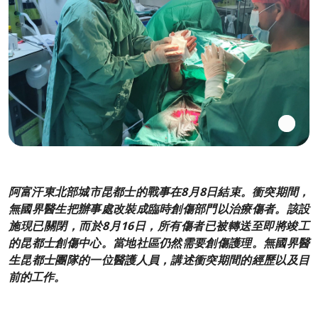
阿富汗東北部城市昆都士的戰事在8月8日結束。衝突期間，
無國界醫生把辦事處改裝成臨時創傷部門以治療傷者。該設
施現已關閉，而於8月16日，所有傷者已被轉送至即將竣工
的昆都士創傷中心。當地社區仍然需要創傷護理。無國界醫
生昆都士團隊的一位醫護人員，講述衝突期間的經歷以及目
前的工作。