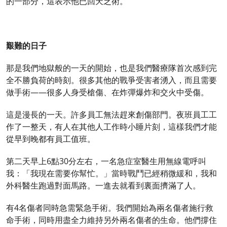
的一部分，這表示他已回天乏術。
艱難的日子
那是我們地獄般的一天的開始，也是我們醫療隊首次感到完
全不勝負荷的時刻。很多其他的戰爭受害者湧入，而且需要
做手術——很多人身受槍傷、在炸彈爆炸和交火中受傷。
這是漫長的一天。許多員工無法趕來創傷部門。夜班員工工
作了一整天，有人在其他人工作時小睡片刻，這樣我們才能
從早到晚都有員工值班。
第二天早上6點30分左右，一名急症室醫生用無線電呼叫
我：「我現在需要你幫忙。」當時戰鬥已經稍微緩和，我和
外科醫生跑過對面馬路。一進去就看到裏面擠滿了人。
有4名傷者同時急需緊急手術。我們開始為兩名傷者施行救
命手術，同時用盡全力維持另外兩名傷者的生命。他們撐住