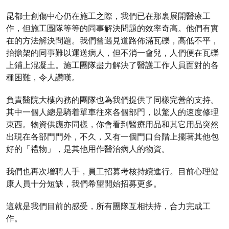
昆都士創傷中心仍在施工之際，我們已在那裏展開醫療工
作，但施工團隊等等的同事解決問題的效率奇高。他們有實
在的方法解決問題。我們曾遇見道路佈滿瓦礫，高低不平，
抬擔架的同事難以運送病人，但不消一會兒，人們便在瓦礫
上鋪上混凝土。施工團隊盡力解決了醫護工作人員面對的各
種困難，令人讚嘆。
負責醫院大樓內務的團隊也為我們提供了同樣完善的支持。
其中一個人總是騎着單車往來各個部門，以驚人的速度修理
東西。物資供應亦同樣，你會看到醫療用品和其它用品突然
出現在各部門門外，不久，又有一個門口台階上擺著其他包
好的「禮物」，是其他用作醫治病人的物資。
我們也再次增聘人手，員工招募考核持續進行。目前心理健
康人員十分短缺，我們希望開始招募更多。
這就是我們目前的感受，所有團隊互相扶持，合力完成工
作。