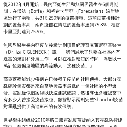
從2012年4月開始，幾內亞衛生部和無國界醫生在6個月期
間，在博法（Boffa）和福雷卡里亞（Forecariah）沿岸地
區進行了兩輪，共316,250劑的疫苗接種。這項疫苗接種計
劃的覆蓋率高，兩劑疫苗在博法的覆蓋率達到75.8%，福雷
卡里亞則達到75.9%。
無國界醫生幾內亞疫苗接種計劃項目經理齊克萊尼亞基醫生
（Dr. Iza CIGLENECKI）說：「我們展示了只要在社區內有
適當的規劃和外展工作，可以在相對較短的時間，為數以十
萬計位處偏遠地區的高流動人口接種疫苗。」
高覆蓋率能減少疾病在已接種了疫苗的社區傳播。大部分霍
亂確診個案都是來自當地覆蓋率最低的一個社區的小型爆
發。霍亂疑似個案經以快速測試確認，然後隊伍會確認當中
有多少人曾接受疫苗接種。數據顯示兩劑完整Shanchol疫苗
對霍亂提供了高達86%的有效保護。
世界衛生組織於2010年將口服霍亂疫苗被納入其霍亂防控建
議中，並在2013年與伙伴國開始建立緊急疫苗儲備。不過，