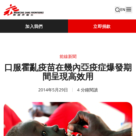
EN
加入我們
立即捐款
前線新聞
口服霍亂疫苗在幾內亞疫症爆發期
間呈現高效用
2014年5月29日
4 分鐘閱讀