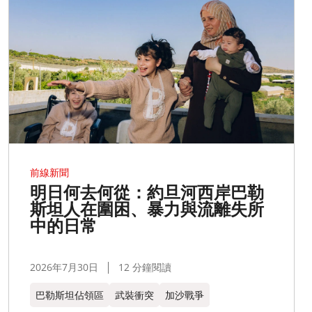
前線新聞
明日何去何從：約旦河西岸巴勒
斯坦人在圍困、暴力與流離失所
中的日常
2026年7月30日
12 分鐘閱讀
巴勒斯坦佔領區
武裝衝突
加沙戰爭