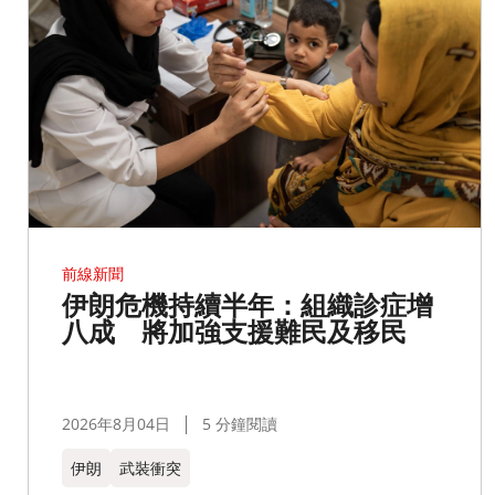
前線新聞
伊朗危機持續半年：組織診症增
八成 將加強支援難民及移民
2026年8月04日
5 分鐘閱讀
伊朗
武裝衝突