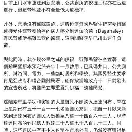
目前正用水車運送到新營地，公共廁所的挖掘工程亦在迅速
進行，但這營地並不符合最低人道標準。
此外，營地沒有醫院設施，這將迫使無國界醫生把需要留醫
或接受住院營養治療的病人轉介到達伽哈萊（Dagahaley）
難民營或伊福難民營的醫院，這兩間醫院早已超出運作負
荷。
與此同時，就在幾公里之遙的伊福二號難民營被空置著，這
個難民營原本預定於去年十一月啟用，已具備井口、公共廁
所、淋浴間、電力、一些臨時居所和學校。無國界醫生要求
肯尼亞政府和聯合國難民署，確保按當地政府十二日前發出
的宣告所述，將難民立即重置到伊福二號難民營。
逃離索馬里旱災和突衝的大量難民不斷湧入達達阿布，單在
上星期已有五千一百一十七名新難民來到，把自一月以來新
來到達達阿布的難民人數推至八萬一千四百六十三人，現時
達達阿布的難民總人數達三十八萬七千八百九十三人。同
時，這些難民中有不少人逗留在營地外圍，仍然沒有獲得足