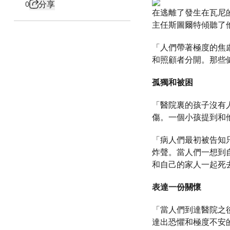
分享
0
在逃離了發生在瓦尼
主任斯圖爾特傾聽了
「人們帶著極度的焦
和照顧者分開。那些
孤獨和被困
「醫院裏的孩子沒有
傷。一個小孩提到和
「病人們最初被告知
炸聲。當人們一想到
和自己的家人一起死
表達一份關懷
「當人們到達醫院之
達出恐懼和極度不安