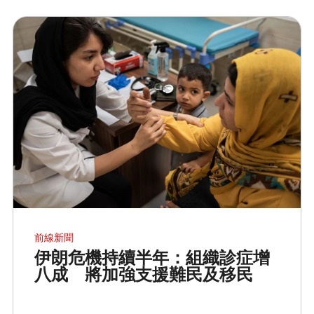
前線新聞
伊朗危機持續半年：組織診症增
八成 將加強支援難民及移民