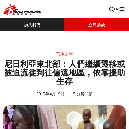
EN
加入我們
立即捐款
前線新聞
尼日利亞東北部：人們繼續遷移或
被迫流徙到往偏遠地區，依靠援助
生存
2017年4月19日
5 分鐘閱讀