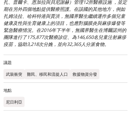
扎、普爾卡、恩加拉與貝尼謝赫）管理12所醫療設施 ，並定
期在另外四個地點提供醫療照護。在該國的其他地方，例如
扎姆法拉、哈科特港與賈洪，無國界醫生繼續運作多個兒童
健康及性與生育健康上的項目，也應對腦膜炎與麻疹爆發等
緊急醫療情況。在2016年下半年，無國界醫生在博爾諾州的
團隊進行了175,877次醫療診症、為146,650名兒童注射麻疹
疫苗，協助3,218次分娩，並向32,365人分派食物。
議題
武裝衝突
難民、移民和流徙人口
救援物資分發
地點
尼日利亞