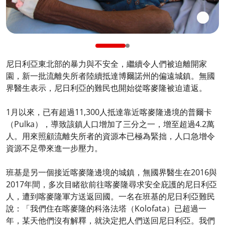
尼日利亞東北部的暴力與不安全，繼續令人們被迫離開家
園，新一批流離失所者陸續抵達博爾諾州的偏遠城鎮。無國
界醫生表示，尼日利亞的難民也開始從喀麥隆被迫遣返。
1月以來，已有超過11,300人抵達靠近喀麥隆邊境的普爾卡
（Pulka），導致該鎮人口增加了三分之一，增至超過4.2萬
人。用來照顧流離失所者的資源本已極為緊拙，人口急增令
資源不足帶來進一步壓力。
班基是另一個接近喀麥隆邊境的城鎮，無國界醫生在2016與
2017年間，多次目睹欲前往喀麥隆尋求安全庇護的尼日利亞
人，遭到喀麥隆軍方送返回國。一名在班基的尼日利亞難民
說：「我們住在喀麥隆的科洛法塔（Kolofata）已超過一
年，某天他們沒有解釋，就決定把人們送回尼日利亞。我們