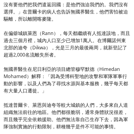
沒有要他們把我們遣返回國：是他們強迫我們的。我們沒有
選擇。」在普爾卡的病人也告訴無國界醫生，他們害怕被迫
驅離，所以離開喀麥隆。
在偏僻城鎮萊恩（Rann），每天都繼續有人抵達該地，而且
過去三個月裡，城內人口至少已增加1萬人。在博爾諾州東
北部的迪夸（Dikwa），光是三月的最後兩周，就新登記了
超過2,000名流離失所者。
無國界醫生在尼日利亞的項目總管穆罕默德（Himedan
Mohamed）解釋：「因為受博科聖地的攻擊和軍隊軍事行
動的影響，以及人們為了尋找水源與基本服務，幾乎每天都
有大量人口遷徙。」
抵達普爾卡、萊恩與迪夸等較大城鎮的人們，大多來自人道
組織無法前往的地區。他們都很脆弱，通常身體狀況很差，
而且幾乎完全依賴援助。他們無法靠自己生存下去，因為軍
隊強制實施的行動限制，耕種幾乎是件不可能的事情。