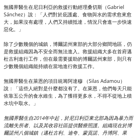
無國界醫生在尼日利亞的救援行動經理桑切斯（Gabriel
Sánchez）說：「人們對於庇護處、食物與水的需求愈來愈
大，如果沒有處理，人們又持續抵達，情況只會進一步快速
惡化。」
除了少數幾個的城鎮，博爾諾州東部的大部分鄉間地區，仍
是救援組織因為不安全而無法進入。救援組織大多在首府邁
杜古利進行工作，但在最需要援助的博爾諾州東部，則只有
少數幾個組織能持續在當地進行救援工作。
無國界醫生在萊恩的項目統籌阿達穆 （Silas Adamou）
說：「這些人絕對是什麼都沒有了。在萊恩，他們每天只能
依靠五公升的食水維生，為了獲得更多水，不得不從地上積
水坑中取水。」
無國界醫生自2014年中起，於尼日利亞東北部為因為暴力而
流離失所者、以及其收容社區提供醫療照護。組織現在於博
爾諾州八個城鎮（邁杜古利、迪夸、蒙貢諾、丹博阿、果