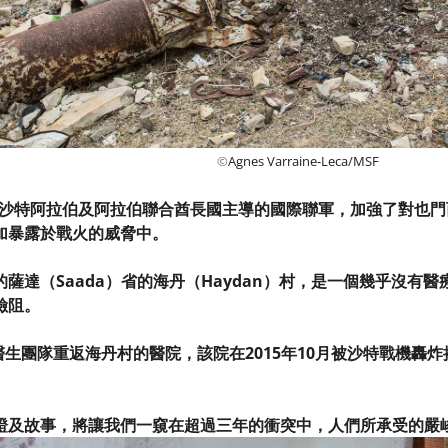
©
Agnes Varraine-Leca/MSF
，由沙特阿拉伯及阿拉伯聯合酋長國主導的國際聯軍，加強了對也門西北
加暴露於戰火的威脅中。
薩達（Saada）省的海丹（Haydan）村，是一個幾乎沒有
險阻。
界醫生團隊重返海丹村的醫院，該院在2015年10月被沙特戰機
。
證及故事，將讓我們一窺在超過三年的衝突中，人們所承受的嚴