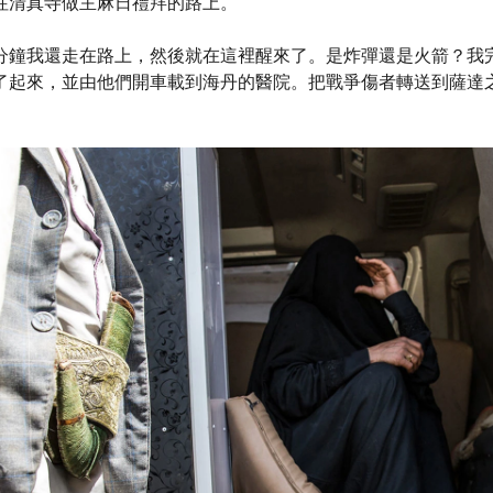
往清真寺做主麻日禮拜的路上。
分鐘我還走在路上，然後就在這裡醒來了。是炸彈還是火箭？我
了起來，並由他們開車載到海丹的醫院。把戰爭傷者轉送到薩達