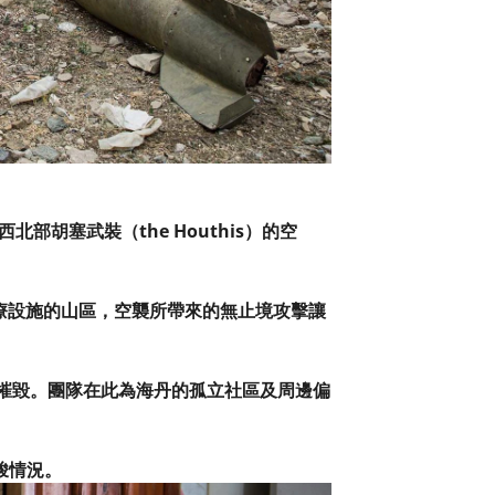
部胡塞武裝（the Houthis）的空
醫療設施的山區，空襲所帶來的無止境攻擊讓
轟炸摧毀。團隊在此為海丹的孤立社區及周邊偏
峻情況。