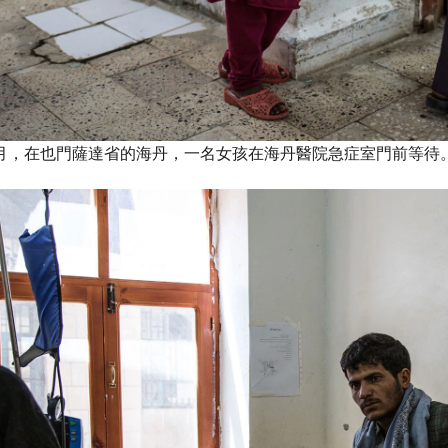
3月，在也門薩達省的海丹，一名女孩在海丹醫院急症室門前等待。© Agnes