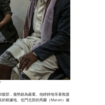
F
和腹部，傷勢頗為嚴重。他靜靜地等著救護
的根據地、也門北部的馬蘭（Maran）被