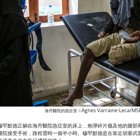
Agnes Varraine-Leca/MS
海丹醫院的急症室
©
穆罕默德正躺在海丹醫院急症室的床上，炮彈碎片傷及他的腿部
醫院接受手術，路程需時一個半小時。穆罕默德是在靠近胡塞武裝