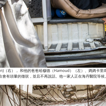
an)（右）， 和他的爸爸哈穆德（Hamoud）（左）、媽媽卡里
會有頭暈的徵狀，並且不再說話。他一家人正在海丹醫院等候。© Agnes