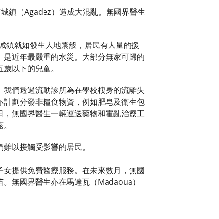
茲城鎮（Agadez）造成大混亂。無國界醫生
劇性。城鎮就如發生大地震般，居民有大量的援
，是近年最嚴重的水災。大部分無家可歸的
五歲以下的兒童。
。我們透過流動診所為在學校棲身的流離失
亦計劃分發非糧食物資，例如肥皂及衛生包
日，無國界醫生一輛運送藥物和霍亂治療工
茲。
們難以接觸受影響的居民。
子女提供免費醫療服務。在未來數月，無國
無國界醫生亦在馬達瓦（Madaoua）