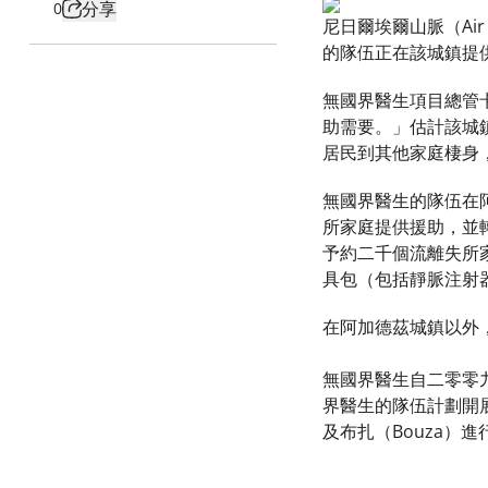
分享
0
尼日爾埃爾山脈（Air
的隊伍正在該城鎮提
無國界醫生項目總管卡
助需要。」估計該城
居民到其他家庭棲身
無國界醫生的隊伍在
所家庭提供援助，並
予約二千個流離失所
具包（包括靜脈注射
在阿加德茲城鎮以外
無國界醫生自二零零
界醫生的隊伍計劃開
及布扎（Bouza）