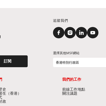
追蹤我們
訊
選擇其他MSF網站
訂閱
香港特別行政區
們
我們的工作
史​
前線工作地點​
醫生（香港）​
關注議題
式
財政