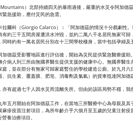
 Mountains）北部持續四天的暴雨過後，嚴重的水災令阿加德
供緊急援助，應付災民的急需。
拉爾科（Giorgio Calarco）︰「阿加德茲的情況十分戲
鎮有約三千五間房屋遭洪水沖毀，並約二萬八千名居民無家可歸
，同時約有一萬名居民分別在十三間學校棲身，當中包括孕婦及
阿加德茲受影響地區進行評估後，開始為災民提供緊急醫療援助
轉介病人到三所由無國界醫生提供支援的健康中心。無國界醫生
家庭，並在部分有無家可歸家庭暫住的學校建造公廁。於九月六
器、抗生素、覆蓋膜、肥皂、消毒劑及氯氣）的貨車抵達阿加德
，亦有超過七千人因水災而流離失所。但由於該區局勢不穩，我
九年五月開始在阿加德茲工作，在當地三所醫療中心為母親及其
展麻疹疫苗注射項目，為所年齡介乎六個月至五歲的兒童注射疫苗。
進行營養治療項目。