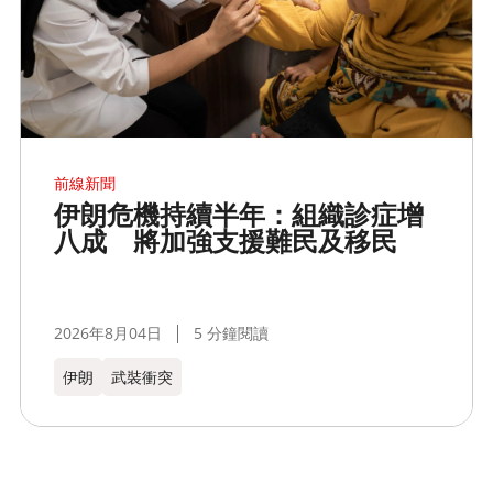
前線新聞
伊朗危機持續半年：組織診症增
八成 將加強支援難民及移民
2026年8月04日
5 分鐘閱讀
伊朗
武裝衝突