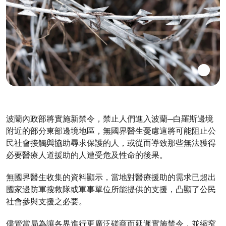
波蘭內政部將實施新禁令，禁止人們進入波蘭─白羅斯邊境
附近的部分東部邊境地區，無國界醫生憂慮這將可能阻止公
民社會接觸與協助尋求保護的人，或從而導致那些無法獲得
必要醫療人道援助的人遭受危及性命的後果。
無國界醫生收集的資料顯示，當地對醫療援助的需求已超出
國家邊防軍搜救隊或軍事單位所能提供的支援，凸顯了公民
社會參與支援之必要。
儘管當局為讓各界進行更廣泛磋商而延遲實施禁令，並縮窄