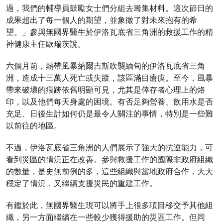
過，我們的輔導員鼓勵女士們分組去籌集材料。這次節日的
成果超出了每一個人的期望，並象徵了對未來抱有的希
望。」參與無國界醫生於伊洛瓦底省三角洲的救援工作的精
神健康主任歐瑞茨說。
六個月前，熱帶風暴納爾吉斯吹襲緬甸的伊洛瓦底省三角
洲，造成十三萬人死亡或失蹤，該區滿目瘡痍。至今，風暴
帶來破壞的痕跡依舊明顯可見，尤其是倖存者心理上的烙
印，以及他們每天身處的困境。有否足夠營養、飲用水是否
充足、日後生計如何仍是最令人關注的事情，特別是一些難
以前往的地區。
不過，伊洛瓦底省三角洲的人們展示了強大的抗逆能力，可
看到災區的情況正在改善。參與救援工作的國際非政府組織
的數量，是史無前例的多，這些組織與當地政府合作，大大
穩定了情況，又繼續支援災民的重建工作。
有鑑於此，無國界醫生現可以將手上很多項目移交予其他組
織，另一方面繼續在一些較少獲得援助的災區工作。但同