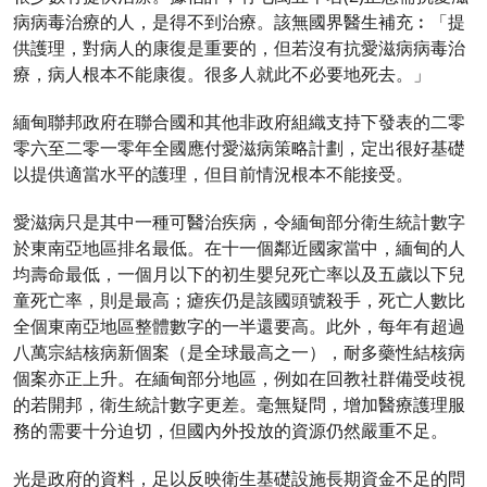
病病毒治療的人，是得不到治療。該無國界醫生補充︰「提
供護理，對病人的康復是重要的，但若沒有抗愛滋病病毒治
療，病人根本不能康復。很多人就此不必要地死去。」
緬甸聯邦政府在聯合國和其他非政府組織支持下發表的二零
零六至二零一零年全國應付愛滋病策略計劃，定出很好基礎
以提供適當水平的護理，但目前情況根本不能接受。
愛滋病只是其中一種可醫治疾病，令緬甸部分衛生統計數字
於東南亞地區排名最低。在十一個鄰近國家當中，緬甸的人
均壽命最低，一個月以下的初生嬰兒死亡率以及五歲以下兒
童死亡率，則是最高；瘧疾仍是該國頭號殺手，死亡人數比
全個東南亞地區整體數字的一半還要高。此外，每年有超過
八萬宗結核病新個案（是全球最高之一），耐多藥性結核病
個案亦正上升。在緬甸部分地區，例如在回教社群備受歧視
的若開邦，衛生統計數字更差。毫無疑問，增加醫療護理服
務的需要十分迫切，但國內外投放的資源仍然嚴重不足。
光是政府的資料，足以反映衛生基礎設施長期資金不足的問