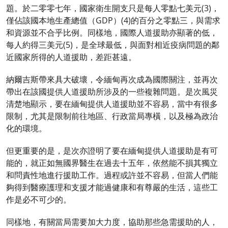
題。於二零零七年，國家衛生開支只是每人零點七美元(3)，
僅佔該國本地生產總值（GDP）(4)的百分之零點三，與需求
和資源並不合乎比例。同樣地，國際人道援助亦顯著的低，
每人約得三美元(5)，是全球最低，與面對相近疫病問題的鄰
近國家所得的人道援助，差距甚遠。
納爾吉斯帶來具大破壞，令緬甸再次成為國際關注，並再次
帶出在該國提供人道援助所涉及的一些複雜問題。是次風災
清楚地顯示，要在緬甸提供人道援助並不容易，當中有很多
限制，尤其是限制前往地區、行政當局專橫，以及極為政治
化的環境。
但更重要的是，是次亦證明了要在緬甸提供人道援助是有可
能的，就正如無國界醫生在過去十五年，依然能不損其獨立
和問責性地進行援助工作。過程或許並不容易，但當人們能
夠得到醫療護理和支援才能過健康和有尊嚴的生活，這些工
作是必不可少的。
同樣地，有關當局需要加大力度，協助那些急需援助的人，