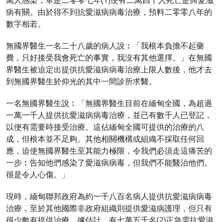
萬人感染，單是二零零七年(1)便有二萬四千人死亡是與愛滋
病有關。由於得不到抗愛滋病病毒治療，預料二零零八年的
數字相若。
無國界醫生一名二十八歲的病人說︰「我根本負擔不起藥
費，只好接受我會死亡的事實，我沒有其他選擇。」在無國
界醫生被迫定出提供抗愛滋病病毒治療上限人數後，他才去
到無國界醫生於仰光的其中一間診所求醫。
一名無國界醫生說︰「無國界醫生目前在緬甸全國，為超過
一萬一千人提供抗愛滋病病毒治療，並已有數千人已登記，
以便有需要時接受治療。這佔緬甸全國可提供的治療的八
成，但根本並不足夠。其他相關機構或組織不採取任何回
應，迫使無國界醫生至其能力極限，令我們必須走這痛苦的
一步︰告知他們感染了愛滋病病毒，但我們不能醫治他們。
很是令人心傷。」
現時，緬甸聯邦政府為約一千八百名病人提供抗愛滋病病毒
治療，至於其他國際非政府組織則提供愛滋病護理，但只有
很少數有提供治療。據估計，有七萬五千名(2)正急需抗愛滋