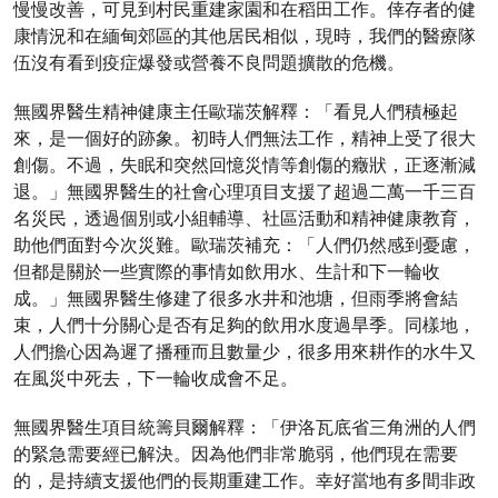
慢慢改善，可見到村民重建家園和在稻田工作。倖存者的健
康情況和在緬甸郊區的其他居民相似，現時，我們的醫療隊
伍沒有看到疫症爆發或營養不良問題擴散的危機。
無國界醫生精神健康主任歐瑞茨解釋：「看見人們積極起
來，是一個好的跡象。初時人們無法工作，精神上受了很大
創傷。不過，失眠和突然回憶災情等創傷的癥狀，正逐漸減
退。」無國界醫生的社會心理項目支援了超過二萬一千三百
名災民，透過個別或小組輔導、社區活動和精神健康教育，
助他們面對今次災難。歐瑞茨補充：「人們仍然感到憂慮，
但都是關於一些實際的事情如飲用水、生計和下一輪收
成。」無國界醫生修建了很多水井和池塘，但雨季將會結
束，人們十分關心是否有足夠的飲用水度過旱季。同樣地，
人們擔心因為遲了播種而且數量少，很多用來耕作的水牛又
在風災中死去，下一輪收成會不足。
無國界醫生項目統籌貝爾解釋：「伊洛瓦底省三角洲的人們
的緊急需要經已解決。因為他們非常脆弱，他們現在需要
的，是持續支援他們的長期重建工作。幸好當地有多間非政