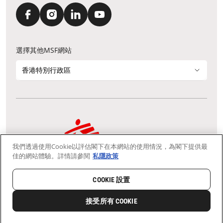
選擇其他MSF網站
香港特別行政區
我們透過使用Cookie以評估閣下在本網站的使用情況，為閣下提供最
通訊資料更新
鳴謝
私隱聲明
常見問題
佳的網站體驗。詳情請參閱
私隱政策
我們採用安全通訊端層 (Secure Socket Layer, SSL) 協定，有助保障敏感
資料在你的瀏覽器和我們伺服器之間的網上傳輸維持保密性。
慈善團體免稅檔案號碼：91/4075
COOKIE 設置
Copyright © Médecins Sans Frontières Hong Kong. All rights
reserved.
接受所有 COOKIE
0
分享