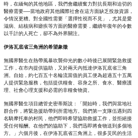
時，在緬甸的其他地區，我們會繼續奮力對抗長期和迫切的
醫療需要──當地政府其他國際社會在這方面缺乏投放資源，
令情況更糟。對全國性需要「選擇性視而不見」，尤其是愛
滋病、結核病和瘧疾等方面的醫療需要，繼續年復年的令數
以千計的人死亡，卻不為外界關注。
伊洛瓦底省三角洲的希望象徵
無國界醫生在熱帶風暴吹襲仰光的數小時後已展開緊急救援
工作，在市內提供協助，又於兩天內抵達伊洛瓦底省三角
洲。自始，約七百五十名輪流當值的員工便為超過五十五萬
人提供緊急服務，包括提供糧食、容身之所、食水、醫療護
理、社會心理支援和必需的非糧食物資。
無國界醫生項目總管史密蒂斯說：「開始時，我們與當地社
群合作，將緊急援助帶到所需地方。我們第一支隊伍遇到四
名騎摩托車的村民，他們即時希望協助救援工作，並拒絕接
受任何報酬。在他們的協助下，我們迅即將食物送到多個地
方。」六個月後，在伊洛瓦底省三角洲上，很多災民的生活