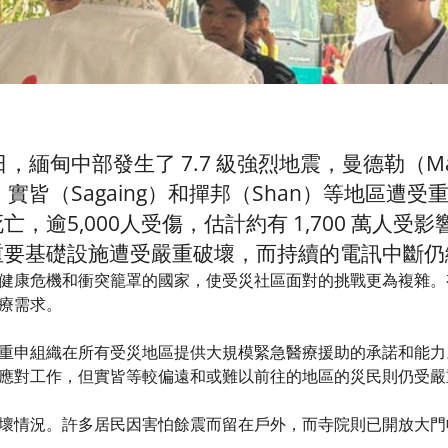
 28 日，緬甸中部發生了 7.7 級強烈地震，曼德勒（M
）、實皆（Sagaing）和撣邦（Shan）等地區遭受
 人死亡，逾5,000人受傷，估計約有 1,700 萬
重要基礎設施遭受嚴重破壞，而持續的電訊中斷仍
健康危機和衝突籠罩的國家，使受災社區面對的挑戰更為複雜。
醫療需求。
重申組織在所有受災地區提供大規模緊急醫療援助的承諾和能力
應對工作，但實皆等較偏遠和或難以前往的地區的災民則仍受嚴
壞情況。許多居民因害怕餘震而留在戶外，而寺院則已開放大門