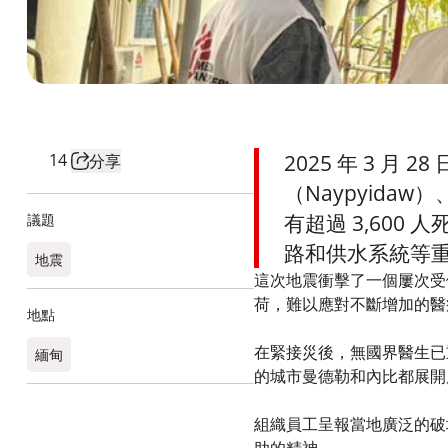
14
2025 年 3 月
分享
（Naypyidaw
有超過 3,600
議題
路和供水系統等
地震
這次地震衝擊了一個屢次受
荷，難以應對不斷增加的
地點
在緊接災後，無國界醫生已
緬甸
的城市曼德勒和內比都展開
組織員工呈報當地廣泛的破