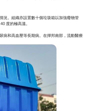
情況。組織亦設置數十個垃圾箱以加強廢物管
0 度的極高溫。
尿病和高血壓等長期病。在撣邦南部，流動醫療