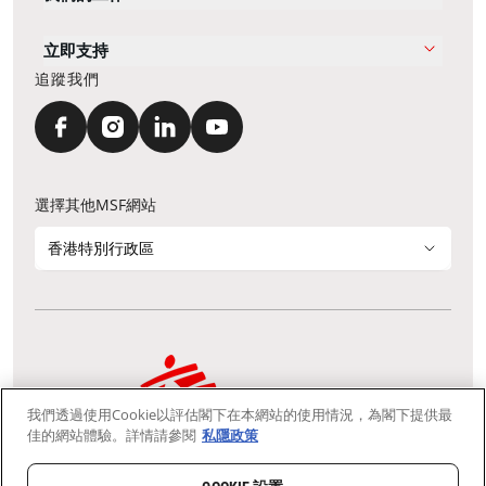
立即支持
追蹤我們
選擇其他MSF網站
香港特別行政區
我們透過使用Cookie以評估閣下在本網站的使用情況，為閣下提供最
通訊資料更新
鳴謝
私隱聲明
常見問題
佳的網站體驗。詳情請參閱
私隱政策
我們採用安全通訊端層 (Secure Socket Layer, SSL) 協定，有助保障敏感
資料在你的瀏覽器和我們伺服器之間的網上傳輸維持保密性。
慈善團體免稅檔案號碼：91/4075