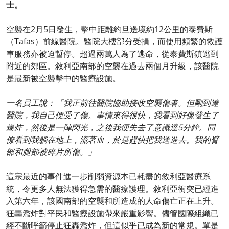
士。
空襲在2月5日發生，擊中距離約旦邊境約12公里的泰費斯
（Tafas）前線醫院。醫院大樓部分受損，而使用頻繁的救護
車服務亦被迫暫停。超過兩萬人為了逃命，從泰費斯鎮逃到
附近的郊區。敘利亞南部的空襲在過去兩個月升級，該醫院
是最新被空襲擊中的醫療設施。
一名員工說：「我正前往醫院協助接收空襲傷者。但剛到達
醫院，我自己便受了傷。事情來得很快，我看到好像發生了
爆炸，然後是一陣閃光，之後我便失去了意識達5分鐘。同
僚看到我躺在地上，流著血，於是趕快把我送進去。我的臂
部和腿部被碎片所傷。」
這宗最近的事件進一步削弱資源本已耗盡的敘利亞醫療系
統，令更多人無法獲得急需的醫療護理。敘利亞衝突已經進
入第六年，該國南部的空襲和所造成的人命傷亡正在上升。
狂轟濫炸對平民和醫療設施帶來嚴重影響。儘管國際組織已
經不斷呼籲停止狂轟濫炸，但這似乎已成為新的常規。單是