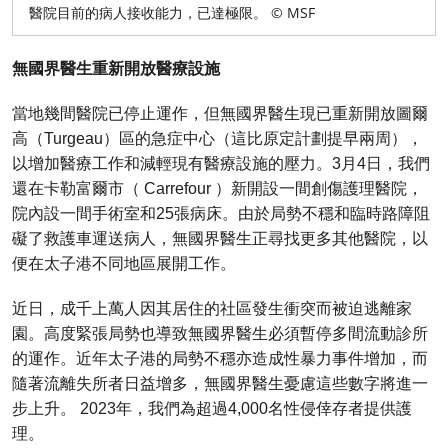
醫院目前的病人接收能力，已達極限。 © MSF
無國界醫生重新開放醫療設施
當地幾間醫院已停止運作，但無國界醫生現已重新開放圖爾
高（Turgeau）區的急症中心（這比原定計劃提早兩周），
以增加醫療工作和減輕現有醫療設施的壓力。3月4日，我們
還在卡勒富爾市（ Carrefour ）新開設一間創傷護理醫院，
院內設一間手術室和25張病床。由於局勢不穩和臨時路障阻
礙了救護車運送病人，無國界醫生正尋找更多其他醫院，以
便在太子港不同地區展開工作。
近日，成千上萬人因其居住的社區發生衝突而被迫逃離家
園。高度緊張局勢也導致無國界醫生必須暫停多間流動診所
的運作。近年太子港的局勢不穩亦造成性暴力事件增加，而
隨著流離失所者日益增多，無國界醫生憂慮這些數字將進一
步上升。 2023年，我們為超過4,000名性侵倖存者提供護
理。