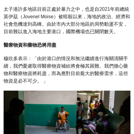
太子港許多地區目前正處於暴力之中，也是自2021年前總統
莫伊茲（Jovenel Moise）被暗殺以來，海地的政治、經濟和
社會危機達到高峰。由於市內大部分地區的局勢動盪不安，
目前難以進入海地主要港口，國際機場也已關閉數天。
醫療物資和藥物恐將用盡
穆欣多表示：「由於港口的情況和無法繼續進行海關清關手
續，我們憂慮取得醫療物資補給將會極其困難。我們擔心藥
物和醫療物資將耗盡，而為應對目前龐大的醫療需求，這些
物資是必不可少。 」