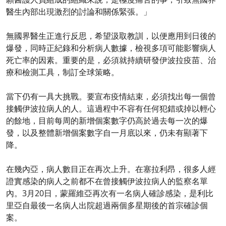
醫生內部出現激烈的討論和關係緊張。」
無國界醫生正進行反思，希望汲取教訓，以便應用到日後的
爆發，同時正紀錄和分析病人數據，檢視多項可能影響病人
死亡率的因素。重要的是，必須就持續研發伊波拉疫苗、治
療和檢測工具，制訂全球策略。
當下仍有一具大挑戰。要宣布疫情結束，必須找出每一個曾
接觸伊波拉病人的人。這過程中不容有任何犯錯或掉以輕心
的餘地，目前每周的新增個案數字仍高於過去每一次的爆
發，以及整體新增個案數字自一月底以來，仍未有顯著下
降。
在幾內亞，病人數目正在再次上升。在塞拉利昂，很多人經
證實感染的病人之前都不在曾接觸伊波拉病人的監察名單
內。3月20日，蒙羅維亞再次有一名病人確診感染，是利比
里亞自最後一名病人出院超過兩個多星期後的首宗確診個
案。