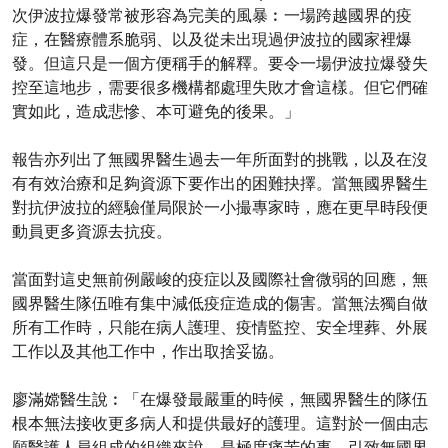
次伊波拉爆發常被形容為完美的風暴︰一場跨越國界的疫
症，在醫療體系脆弱、以及從未出現過伊波拉的國家裡爆
發。但這只是一個方便稱手的解釋。要令一場伊波拉爆發失
控至這地步，需要很多機構都處理失敗才會這樣。但它們確
實如此，造成悲慘、本可避免的後果。」
報告亦列出了無國界醫生過去一年所面對的挑戰，以及在沒
有有效治療和足夠資源下要作出的困難抉擇。當無國界醫生
對抗伊波拉的經驗僅局限於一小撮專家時，應在更早時段便
動員更多資源去抗疫。
當面對這史無前例嚴峻的疫症以及國際社會微弱的回應，無
國界醫生隊伍唯有集中減低疫症造成的傷害。當無法獨自做
所有工作時，只能在病人護理、疫情監控、安全埋葬、外展
工作以及其他工作中，作出取捨妥協。
廖滿嫦醫生說︰「在爆發最嚴重的時候，無國界醫生的隊伍
根本無法接收更多病人和提供最好的護理。這對於一個由志
願醫護人員組成的組織來說，是極度痛苦的事，引致無國界