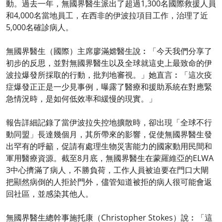
動。過去一年，無國界醫生派出了超過1,300名國際救援人員
和4,000名當地員工，在西非的伊波拉項目工作，治理了近
5,000名確診病人。
無國界醫生（國際）主席廖滿嫦醫生說︰「今天我們分享了
初步的反思，並對無國界醫生以及全球就這史上最致命的伊
波拉爆發所採取的行動，批判地審視。」她直言︰「這次疫
症爆發正正是一少見事例，曝露了醫療和援助系統在對應緊
急情況時，是如何低效率和緩慢的現實。」
報告詳細記錄了當伊波拉失控地擴散時，卻出現「全球不行
動同盟」長達幾個月，其所帶來的影響，促使無國界醫生發
出罕有的呼籲，促請有處理生物災害能力的國家動用民間和
軍用醫療資源。截至8月底，無國界醫生在蒙羅維亞的ELWA
3中心擠滿了病人，不勝負荷，工作人員被迫要在門口大閘
把顯然病倒的人拒於門外，儘管知道被拒的病人很可能會返
回社區，並感染其他人。
無國界醫生總幹事施托康（Christopher Stokes）說︰「這