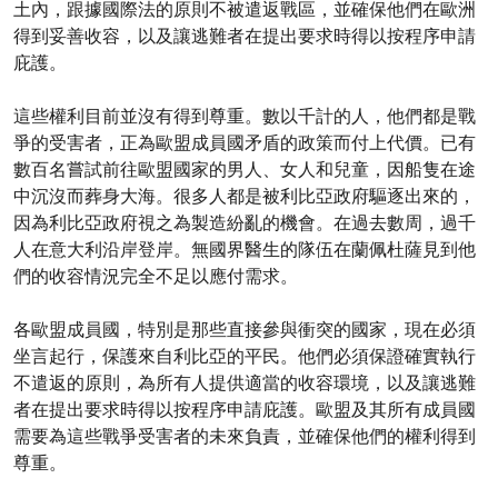
土內，跟據國際法的原則不被遣返戰區，並確保他們在歐洲
得到妥善收容，以及讓逃難者在提出要求時得以按程序申請
庇護。
這些權利目前並沒有得到尊重。數以千計的人，他們都是戰
爭的受害者，正為歐盟成員國矛盾的政策而付上代價。已有
數百名嘗試前往歐盟國家的男人、女人和兒童，因船隻在途
中沉沒而葬身大海。很多人都是被利比亞政府驅逐出來的，
因為利比亞政府視之為製造紛亂的機會。在過去數周，過千
人在意大利沿岸登岸。無國界醫生的隊伍在蘭佩杜薩見到他
們的收容情況完全不足以應付需求。
各歐盟成員國，特別是那些直接參與衝突的國家，現在必須
坐言起行，保護來自利比亞的平民。他們必須保證確實執行
不遣返的原則，為所有人提供適當的收容環境，以及讓逃難
者在提出要求時得以按程序申請庇護。歐盟及其所有成員國
需要為這些戰爭受害者的未來負責，並確保他們的權利得到
尊重。