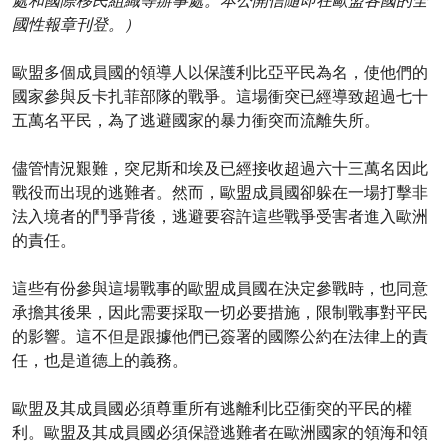
處和國際移民組織等辦事處。本公開信隨即在歐盟各國的全
國性報章刊登。）
歐盟多個成員國的領導人以保護利比亞平民為名，使他們的
國家參與反卡扎菲部隊的戰爭。這場衝突已經導致超過七十
五萬名平民，為了逃避國家的暴力衝突而流離失所。
儘管情況艱難，突尼斯和埃及已經接收超過六十三萬名因此
戰役而出現的逃難者。然而，歐盟成員國卻躲在一場打擊非
法入境者的鬥爭背後，逃避要容許這些戰爭受害者進入歐洲
的責任。
這些有份參與這場戰事的歐盟成員國在決定參戰時，也同意
承擔其後果，因此需要採取一切必要措施，限制戰事對平民
的影響。這不但是跟據他們已簽署的國際公約在法律上的責
任，也是道德上的義務。
歐盟及其成員國必須尊重所有逃離利比亞衝突的平民的權
利。歐盟及其成員國必須保證逃難者在歐洲國家的領海和領