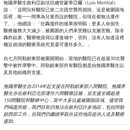
無國界醫生敘利亞副項目總管蒙蒂亞爾（Luis Montial）
說：「這間兒科醫院已第二次因空襲而損毀。這是被圍困地
區裡，唯一一間專為兒童而設的醫院，但現在都無法運作
了。」他續說：「狂轟濫炸的後果很明顯：更多人命損失，
醫療服務大大減少，被圍困的人們承受難以克服苦難。除非
轟炸結束，醫療物資得以運進城中，否則，沒有人知道這裡
幾近崩潰的醫療系統究竟還可運作多久。」
自七月阿勒頗東部被圍困開始，當地的醫院已在超過30次襲
擊中被炸彈擊中。阿勒頗東部所有醫院都是由無國界醫生以
及其他組織所支援。
無國界醫生自2014年起支援在阿勒頗東部八間醫院。無國界
醫生亦在敘利亞北部運作六間醫療設施，並支援全國超過
150間醫院和醫療中心，當中大多位處被圍困區域。儘管我
們竭盡所能，我們目前仍無法在敘利亞許多地區，包括阿勒
頗西部工作，但我們仍繼續爭取向這些地區提供人道及醫療
援助。