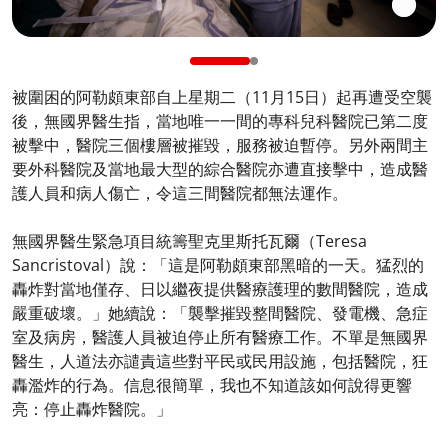
被圍困的阿勒頗東部自上星期二（11月15日）起再遭受空襲
後，無國界醫生指，當地唯一一間的專科兒科醫院已第二度
被擊中，醫院三個樓層被摧毀，服務被迫暫停。另外兩間主
要外科醫院及當地最大型的綜合醫院亦遭直接擊中，造成醫
護人員和病人傷亡，令這三間醫院都無法運作。
無國界醫生緊急項目統籌聖克里斯托瓦爾（Teresa
Sancristoval）說：「這是阿勒頗東部黑暗的一天。猛烈的
轟炸對當地僅存、日以繼夜提供醫療護理的數間醫院，造成
嚴重破壞。」她續說：「襲擊摧毀整間醫院、發電機、急症
室及病房，醫護人員被迫停止所有醫療工作。不單是無國界
醫生，人道法亦譴責這些對平民或民用設施，包括醫院，狂
轟濫炸的行為。信息很簡單，我也不知道該如何說得更響
亮：停止轟炸醫院。」