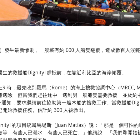
日）發生最新慘劇，一艘載有約 600 人船隻翻覆，造成數百人
生的救援船Dignity I趕抵前，在靠近利比亞的海岸傾覆。
，最先收到羅馬（Rome）的海上搜救協調中心（MRCC, Maritime R
船遇險，但當我們趕往途中，遇到另一艘船隻需要救援，並於約中
接到另一通知，要求繼續前往協助第一艘木船的搜救工作。當救援船Dig
開始救援任務。估計約 300 人被救出。
nity I的項目統籌馬堤斯（Juan Matías）說：「那是一
隻等，有些人已溺水，有些人已死亡。」他續說：「我們剛開始