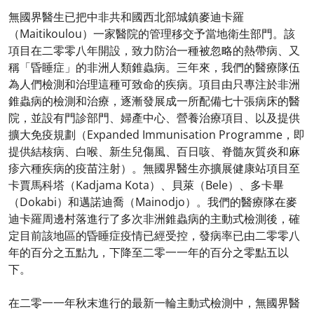
無國界醫生已把中非共和國西北部城鎮麥迪卡羅
（Maitikoulou）一家醫院的管理移交予當地衛生部門。該
項目在二零零八年開設，致力防治一種被忽略的熱帶病、又
稱「昏睡症」的非洲人類錐蟲病。三年來，我們的醫療隊伍
為人們檢測和治理這種可致命的疾病。項目由只專注於非洲
錐蟲病的檢測和治療，逐漸發展成一所配備七十張病床的醫
院，並設有門診部門、婦產中心、營養治療項目、以及提供
擴大免疫規劃（Expanded Immunisation Programme，即
提供結核病、白喉、新生兒傷風、百日咳、脊髓灰質炎和麻
疹六種疾病的疫苗注射）。無國界醫生亦擴展健康站項目至
卡賈馬科塔（Kadjama Kota）、貝萊（Bele）、多卡畢
（Dokabi）和邁諾迪喬（Mainodjo）。我們的醫療隊在麥
迪卡羅周邊村落進行了多次非洲錐蟲病的主動式檢測後，確
定目前該地區的昏睡症疫情已經受控，發病率已由二零零八
年的百分之五點九，下降至二零一一年的百分之零點五以
下。
在二零一一年秋末進行的最新一輪主動式檢測中，無國界醫