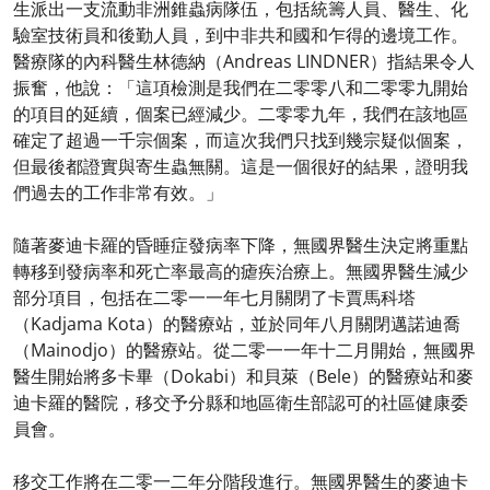
生派出一支流動非洲錐蟲病隊伍，包括統籌人員、醫生、化
驗室技術員和後勤人員，到中非共和國和乍得的邊境工作。
醫療隊的內科醫生林德納（Andreas LINDNER）指結果令人
振奮，他說：「這項檢測是我們在二零零八和二零零九開始
的項目的延續，個案已經減少。二零零九年，我們在該地區
確定了超過一千宗個案，而這次我們只找到幾宗疑似個案，
但最後都證實與寄生蟲無關。這是一個很好的結果，證明我
們過去的工作非常有效。」
隨著麥迪卡羅的昏睡症發病率下降，無國界醫生決定將重點
轉移到發病率和死亡率最高的瘧疾治療上。無國界醫生減少
部分項目，包括在二零一一年七月關閉了卡賈馬科塔
（Kadjama Kota）的醫療站，並於同年八月關閉邁諾迪喬
（Mainodjo）的醫療站。從二零一一年十二月開始，無國界
醫生開始將多卡畢（Dokabi）和貝萊（Bele）的醫療站和麥
迪卡羅的醫院，移交予分縣和地區衛生部認可的社區健康委
員會。
移交工作將在二零一二年分階段進行。無國界醫生的麥迪卡