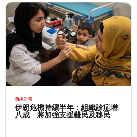
前線新聞
伊朗危機持續半年：組織診症增
八成 將加強支援難民及移民