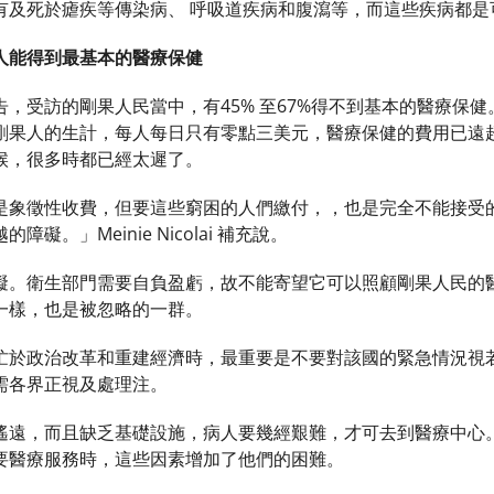
有及死於瘧疾等傳染病、 呼吸道疾病和腹瀉等，而這些疾病都是
人能得到最基本的醫療保健
，受訪的剛果人民當中，有45% 至67%得不到基本的醫療保
剛果人的生計，每人每日只有零點三美元，醫療保健的費用已遠
候，很多時都已經太遲了。
是象徵性收費，但要這些窮困的人們繳付，，也是完全不能接受
礙。」Meinie Nicolai 補充說。
礙。衛生部門需要自負盈虧，故不能寄望它可以照顧剛果人民的
一樣，也是被忽略的一群。
忙於政治改革和重建經濟時，最重要是不要對該國的緊急情況視
需各界正視及處理注。
遙遠，而且缺乏基礎設施，病人要幾經艱難，才可去到醫療中心
要醫療服務時，這些因素增加了他們的困難。