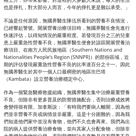
格上升﹐亦帶來影響。對這裡的大多數人來說，每天的生活
也是掙扎，對大部分人而言，今年的掙扎更是難以承受。」
不論是任何原因，無國界醫生隊伍所看到的營養不良情況，
已經響起警號。開展營養治療項目時，無國界醫生會先進行
快速評估，以得知情況的嚴重程度。若發現百分之三的兒童
患上嚴重急性營養不良，無國界醫生便會於該區開展營養治
療項目。在南方人民民族地區（Southern Nations and
Nationalities People’s Region (SNNPR)）的部份區域，近
期的評估發現嚴重急性營養不良的比率達百分之十一。因此
無國界醫生於其中一個人口最稠密的地區坎巴塔
（Kambata）設立營養治療穩定中心。
作為一個緊急醫療救援組織，無國界醫生集中治療嚴重營養
不良。但除非有更多普及的防禦措施配合，否則治療成效將
會變得很有限。加拿斯說：「有時我們要病人離開，因為他
們並非營養不良或病情並非嚴重。這是十分困難的，因為我
們知道他們家中並沒有食物，他們不久也會再來。我們為出
院的病人提供營養治療食物，並向其家人分配食物，但除非