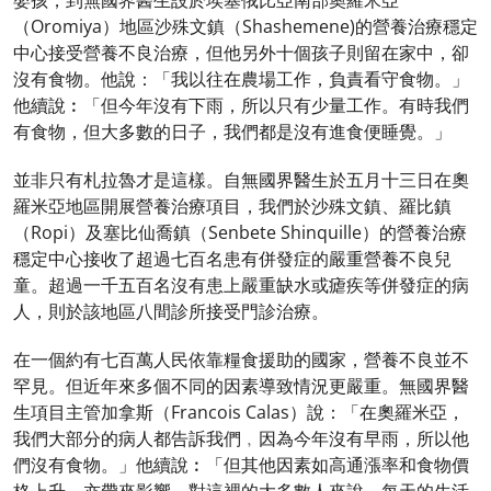
嬰孩，到無國界醫生設於埃塞俄比亞南部奧羅米亞
（Oromiya）地區沙殊文鎮（Shashemene)的營養治療穩定
中心接受營養不良治療，但他另外十個孩子則留在家中，卻
沒有食物。他說：「我以往在農場工作，負責看守食物。」
他續說︰「但今年沒有下雨，所以只有少量工作。有時我們
有食物，但大多數的日子，我們都是沒有進食便睡覺。」
並非只有札拉魯才是這樣。自無國界醫生於五月十三日在奧
羅米亞地區開展營養治療項目，我們於沙殊文鎮、羅比鎮
（Ropi）及塞比仙喬鎮（Senbete Shinquille）的營養治療
穩定中心接收了超過七百名患有併發症的嚴重營養不良兒
童。超過一千五百名沒有患上嚴重缺水或瘧疾等併發症的病
人，則於該地區八間診所接受門診治療。
在一個約有七百萬人民依靠糧食援助的國家，營養不良並不
罕見。但近年來多個不同的因素導致情況更嚴重。無國界醫
生項目主管加拿斯（Francois Calas）說：「在奧羅米亞，
我們大部分的病人都告訴我們﹐因為今年沒有早雨，所以他
們沒有食物。」他續說︰「但其他因素如高通漲率和食物價