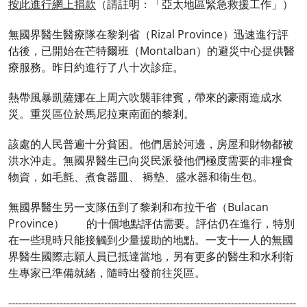
按此進行網上捐款
（請註明：「亞太地區緊急救援工作」）
無國界醫生醫療隊在黎剎省（Rizal Province）迅速進行評
估後，已開始在芒特爾班（Montalban）的避災中心提供醫
療服務。昨日約進行了八十次診症。
熱帶風暴凱薩娜在上周六吹襲菲律賓，帶來的豪雨造成水
災。重災區位於馬尼拉東南面的黎剎。
該處的人民普遍十分貧困。他們居於河邊，房屋和財物都被
洪水沖走。無國界醫生已向災民派發他們極度需要的非糧食
物資，如毛氈、煮食器皿、 褥墊、盛水器和衛生包。
無國界醫生另一支隊伍到了黎剎和布拉干省（Bulacan
Province） 的十個地點評估需要。評估仍在進行，特別
在一些現時只能接觸到少量援助的地點。一支十一人的無國
界醫生國際志願人員已抵達當地，另有更多的醫生和水利衛
生專家已準備就緒，隨時出發前往災區。
------------------------------------------------------------------------------------