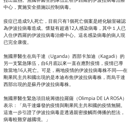
拉出血熱。無國界醫生的隊伍正在伊西羅的伊波拉病毒治療
中心，實施安全措施以控制病毒。
疫症已造成9人死亡，目前只有1個死亡個案是經化驗室確認
為伊波拉病毒造成。懷疑有超過12人感染病毒，其中１人已
入住伊西羅的伊波拉病毒治療中心。這名感染病毒的病人現
已完全康復。
無國界醫生在烏干達（Uganda）西部卡加迪（Kagadi）的
另一支緊急隊伍，自6月底以來一直在應對疫情，疫情已導
致當地16人死亡。可是，兩地疫情的伊波拉病毒株不同──在
剛果民主共和國出現的是本迪布焦伊波拉病毒株，而烏干達
西部出現的是蘇丹伊波拉病毒株。
無國界醫生緊急項目統籌德拉羅薩（Olimpia DE LA ROSA）
表示：「烏干達爆發的疫情與剛果民主共和國的疫情無關。
這進一步引證了伊波拉病毒是透過親密接觸而傳播的想法，
病毒較難穿越國境。」