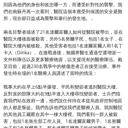
則因為他們的身份和效忠哪一方，而遭受針對性的襲擊。我
們在南蘇丹再一次看到，醫院這個本應受到保護的安全避難
所，現在卻日益成為襲擊和暴行的發生地。」
兩名目擊者描述了21名達爾富爾人如何從醫院被帶出，並在
醫院大樓後面被殺害，另外5名努爾平民，包括1名女子，在
醫院大樓內被槍殺。其他受害者包括1名達爾富爾人和1名丁
卡人（Dinka）。在激戰過後，無國界醫生通過空運增派一
支外科隊伍以及更多醫療物資，以支援現有的醫療隊伍。截
至目前，超過230名戰爭中的槍傷患者正在接受治療。事件
發生時在場的1名醫療人員講述了當時的情況：
戰事大約在早上6點半爆發。平民和變節者逃到醫院大樓。
反對派的部隊大約在9點半進入大樓尋找變節者。士兵們指
責我們站在政府一邊，他們說任何待在本提烏政府控制地區
的人都是叛徒。我們告訴他們說我們是醫療人員。我與醫院
的其他員工藏匿在其中一棟大樓裡。我們看到一群人被殺
害，包括1名衛生部工作人員、1名達爾富爾男子、1名努爾