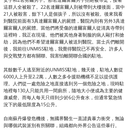
女子和2名努爾男子。那名達爾富爾男子拒絕被帶走，接著
這群人全被殺了。22名達爾富爾人則被帶到大樓後面，當中
21人被殺害，餘下1人是個孩子，所以沒有被殺。後來我看
到醫院前面有3具達爾富爾人的屍體，醫院內則有另外3具達
爾富爾人的屍體。當他們將受傷的達爾富爾人從清真寺帶到
這裡時，我正在現場。他們被其他身著制服的病人毆打和搶
劫，因為他們不希望達爾富爾人被送到醫院。當士兵們離開
後，我前往UNMISS駐地，我覺得醫院已不再安全。許多人
與交戰雙方都有關聯。我害怕離開聯合國的駐地。
其餘數千人逃至附近的UNMISS駐地，幾天後，駐地人數從
6000人上升至2.2萬，人數之多令援助機構不足以提供護
理。人們從一處危險之地直接逃到另一個危險之地，現時駐
地裡每130人只能共用一間廁所，隨地大小便成為主要的健
康威脅。而每人每天只得到少於6公升食水，但通常緊急情
況下的最低限度為15公升。
自南蘇丹爆發危機後，無國界醫生一直譴責暴力衝突，無論
與哪個武裝派別有所關聯，組織都向外界公告這些暴行。