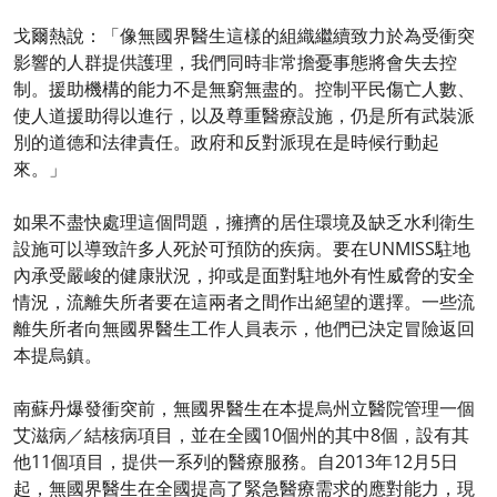
戈爾熱說：「像無國界醫生這樣的組織繼續致力於為受衝突
影響的人群提供護理，我們同時非常擔憂事態將會失去控
制。援助機構的能力不是無窮無盡的。控制平民傷亡人數、
使人道援助得以進行，以及尊重醫療設施，仍是所有武裝派
別的道德和法律責任。政府和反對派現在是時候行動起
來。」
如果不盡快處理這個問題，擁擠的居住環境及缺乏水利衛生
設施可以導致許多人死於可預防的疾病。要在UNMISS駐地
內承受嚴峻的健康狀況，抑或是面對駐地外有性威脅的安全
情況，流離失所者要在這兩者之間作出絕望的選擇。一些流
離失所者向無國界醫生工作人員表示，他們已決定冒險返回
本提烏鎮。
南蘇丹爆發衝突前，無國界醫生在本提烏州立醫院管理一個
艾滋病／結核病項目，並在全國10個州的其中8個，設有其
他11個項目，提供一系列的醫療服務。自2013年12月5日
起，無國界醫生在全國提高了緊急醫療需求的應對能力，現