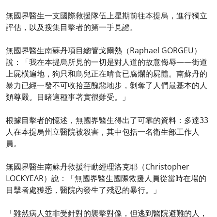
無國界醫生一支國際救援隊伍上星期前往本提烏，進行獨立
評估，以及搜集目擊者的第一手見證。
無國界醫生南蘇丹項目總管戈爾熱（Raphael GORGEU）
說：「我在本提烏所見的一切是對人道的故意侮辱——街道
上屍橫遍地，狗只和鳥兒正在啃食已腐爛的屍體。南蘇丹的
暴力已經一發不可收拾至醜惡地步，剝奪了人們最基本的人
類尊嚴。目睹這種事著實很難受。」
根據目擊者的憶述，無國界醫生得出了可靠的資料：多達33
人在本提烏州立醫院被殺害，其中包括一名衛生部工作人
員。
無國界醫生南蘇丹救援行動經理洛克耶（Christopher
LOCKYEAR）說：「無國界醫生國際救援人員從當時在場的
目擊者處獲悉，醫院內發生了殘忍的暴行。」
「雖然病人並非受針對的襲擊對像，但逃到醫院避難的人，