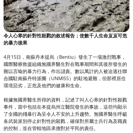
令人心寒的針對性殺戮的敘述報告；使數千人生命岌岌可危
的暴力後果
4月15日，南蘇丹本提烏（Bentiu）發生了一場激烈戰事，
國際醫療救援組織無國界醫生對在戰事期間和其後所發生的
難以言喻的暴力行為，作出讉責。數以萬計的人被迫逃往聯
合國駐南蘇丹特派團（UNMISS）的駐地避難，但那裡居住
環境惡劣，正危及他們的健康和生命。
根據無國界醫生所得的資料，記述了叫人心寒的針對性殺戮
事件，當中包括在本提烏州立醫院發生的事故，這些均顯示
了全國的殘暴行為呈令人不安的上升趨勢。無國界醫生呼籲
各武裝派別停止針對性的殺戮，確保對所屬士兵行為及職責
的控制，並在管轄地區承擔對於平民的責任。