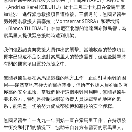
無國界醫生兩名救援人員哈弗（Phillipe HAVET）和祁樂夏
（Andrias Karel KEILUHU）於十二月二十九日在索馬里摩
加迪沙，進行緊急救援項目遭槍殺。三個月前，無國界醫生
另外兩名救援人員塞拉（Montserrat SERRA）和蒂埃博
（Blanca THIEBAUT）在肯尼亞北部的達達阿布難民營，為
索馬里人提供緊急援助時遭到綁架。
我們強烈譴責向救援人員作出的襲擊。當地救命的醫療項目
原本已經遠不足以應對索馬里人的醫療需要，但這些襲擊將
有關的醫療項目置於危險之中。
無國界醫生要在索馬里這樣的地方工作，正面對著兩難的困
局──縱然當地有極大的醫療需要，但所有救援人員卻面對著
極高的安全風險。當我們權衡這個兩難困局時，無國界醫生
要求各方，特別是控制被綁架救援人員被羈留的地區的派
系，能夠盡一切的努力促成蒂埃博和塞拉的安全獲釋。
無國界醫生自一九九一年開始一直在索馬里工作，在持續發
生衝突和打鬥的情況下，協助來自各方有需要的索馬里人。