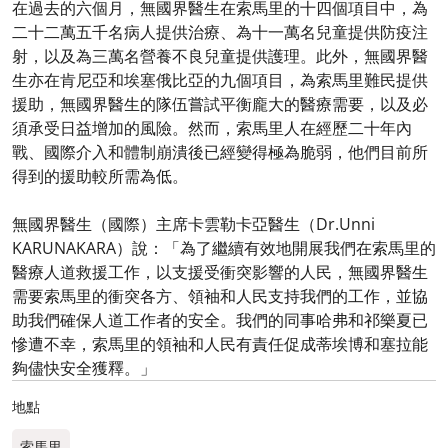
在過去的六個月，無國界醫生在索馬里的十四個項目中，為
二十二萬五千名病人提供治療、為十一萬名兒童提供防疫注
射，以及為三萬名營養不良兒童提供護理。此外，無國界醫
生亦在肯尼亞和埃塞俄比亞的九個項目，為索馬里難民提供
援助，無國界醫生的隊伍嘗試平衡龐大的醫療需要，以及必
須承受日益增加的風險。然而，索馬里人在經歷二十年內
戰、國際介入和體制崩潰後已經變得極為脆弱，他們目前所
得到的援助較所需為低。
無國界醫生（國際）主席卡雲勒卡亞醫生（Dr.Unni
KARUNAKARA）說：「為了繼續有效地開展我們在索馬里的
醫療人道救援工作，以支援受衝突影響的人民，無國界醫生
需要索馬里的衝突各方、領袖和人民支持我們的工作，並協
助我們確保人道工作者的安全。我們的同事哈弗和祁樂夏已
慘遭不幸，索馬里的領袖和人民有責任促成蒂埃博和塞拉能
夠儘快安全獲釋。」
地點
索馬里