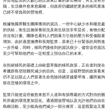
分營地監禁的人數已經比原來計畫的多出兩倍，男女沒有分
隔，生活條件愈來愈嚴峻，但政府仍繼續把更多的移民塞進
已經不堪負荷的營地裡。
根據無國界醫生團隊獲得的資訊，一些中心缺少水和棲息處
的供給，衛生設施保養狀況及衛生狀況非常惡劣，食物分配
亦沒有計畫。團隊也看到人們因暴力引致的壓力和受傷顯著
增加。由於過度擁擠和長期監禁，原來已十分緊張的局勢進
一步升級，同時，移民們接收到的資訊很少，儘管這些資訊
至少可幫助他們在一定程度上預估自己的未來。
在拒絕移民的基礎上由歐盟草擬的移民政策，正在達到使在
希臘群島登陸難民減少的目的。但是，這樣野蠻的政策看來
仍不足以阻止人們冒著生命危險持續穿越愛琴海，繼而被拘
留在悲慘的環境之中。
監禁只能使這些被愈來愈不人道和有損尊嚴的方式對待的難
民所處的環境更加惡化。通過開放營地以及允許他們自由在
島嶼活動，至少能為他們減少一部分痛苦，這是既緊迫又重