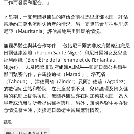
工作而發展和配合。」
下星期，一支無國界醫生的隊伍會前往馬里北部地區，評估
當地約三萬名流離失所者的情況。另一支隊伍會前往毛里塔
尼亞（Mauritania）評估當地馬里難民的情況。
無國界醫生與其合作夥伴──包括尼日爾的非政府醫療組織尼
日爾健康論壇（Forum Santé Niger）和尼日爾婦女及兒童
福利組織（Bien-Être de la Femme et de l’Enfant au
Niger），以及國際非政府組織ALIMA──和尼日爾公共衛生
部門緊密合作，在馬拉迪省（Maradi）、塔瓦省
（Tahoua）、津德爾省（Zinder）及阿加德茲（Agadez）
的數個衛生站和醫院，在兒童營養不良、兒科護理及婦女健
康的範疇上提供援助。無國界醫生亦在阿加德茲地區，為入
境者或流離失所者提供醫療護理。另外，無國界醫生亦在緊
急情況發生時，支援尼日爾衛生當局應對情況。
議題
難民、移民和流徙人口