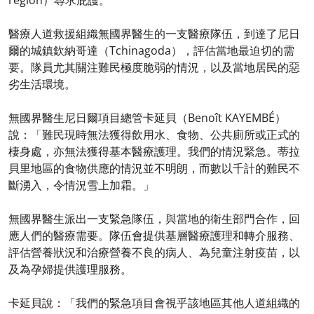
region）尋求庇護。
醫療人道救援組織無國界醫生的一支醫療隊伍，到達了尼日
爾的城鎮欽納哥達（Tchinagoda），評估當地最迫切的需
要。隊員尤其關注難民極度脆弱的情況，以及當地居民的惡
劣生活環境。
無國界醫生尼日爾項目總管卡延貝（Benoît KAYEMBÉ）
說：「難民現時無法獲得飲用水、食物、公共廁所或正式的
棲身處，亦無法獲得基本醫療護理。我們的情況緊急。蒂拉
貝里地區的食物供應的情況並不明朗，而數以千計的難民不
斷湧入，令情況雪上加霜。」
無國界醫生派出一支緊急隊伍，與當地的衛生部門合作，回
應人們的醫療需要。隊伍會提供基層醫療護理和轉介服務、
評估營養狀況和治療營養不良的病人、為兒童注射疫苗，以
及為孕婦提供護理服務。
卡延貝說：「我們的緊急項目會視乎該地區其他人道組織的