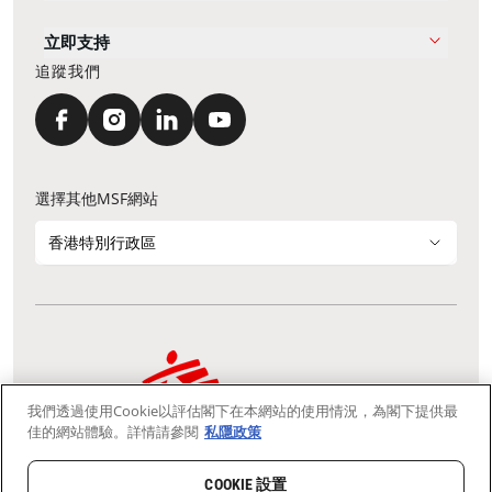
立即支持
追蹤我們
選擇其他MSF網站
香港特別行政區
我們透過使用Cookie以評估閣下在本網站的使用情況，為閣下提供最
通訊資料更新
鳴謝
私隱聲明
常見問題
佳的網站體驗。詳情請參閱
私隱政策
我們採用安全通訊端層 (Secure Socket Layer, SSL) 協定，有助保障敏感
資料在你的瀏覽器和我們伺服器之間的網上傳輸維持保密性。
慈善團體免稅檔案號碼：91/4075
COOKIE 設置