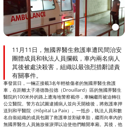
11月11日，無國界醫生救護車遭民間治安
團體成員和執法人員攔截，車內兩名病人
其後被處決殺害，組織以最強烈措辭譴責
有關事件。
事發當日，一輛正接載3名年輕槍傷者的無國界醫生救護
車，在距離太子港德魯拉德（Drouillard）區的無國界醫生
醫院約100米外的路上遭海地警察截停，車輛繼而被迫轉往
公立醫院。警方在試圖逮捕病人並向天開槍後，將救護車押
送到和平醫院（Hôpital La Paix）。一抵步，執法人員和數
名自衞組織的成員包圍了救護車並割破車胎，繼而向車內的
無國界醫生人員施放催淚彈以迫使他們離開車廂。其後，他