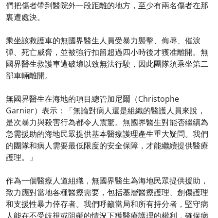
們把傷者帶到醫院外一段距離的地方，至少有兩名傷者在那
裏遭處決。
乘坐該救護車的無國界醫生人員受暴力襲擊、侮辱、催淚
彈、死亡威脅，並被強行扣留超過四小時後才獲准離開。無
國界醫生救護車遭破壞以致無法行駛，因此團隊須乘坐第二
部車輛離開。
無國界醫生在海地的項目總管加尼爾（Christophe
Garnier）表示：「無論對病人還是組織的醫護人員來說，
是次暴力與殺害行為都令人震驚。無國界醫生對能否繼續為
急需援助的海地民眾提供基本醫療護理產生重大疑問。我們
的團隊和病人需要最低限度的安全保障，才能繼續提供醫療
護理。」
作為一個醫療人道組織，無國界醫生為海地民眾提供援助，
致力應對當地各種醫療需要，包括基層醫療護理、創傷護理
和支援性暴力倖存者。我們呼籲當局和所有持分者，堅守病
人能在不受歧視或阻礙的情況下獲醫療護理的權利，確保病