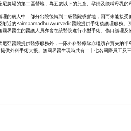
曼尼農場的第二區營地，為五歲以下的兒童、孕婦及餵哺母乳的
護理的病人中，部分出院後轉到二級醫院或營地，因而未能接受
近的Paimpamadhu Ayurvedic醫院提供手術後護理
無國界醫生的醫護人員亦會在該醫院進行小型手術、傷口護理及
尼亞醫院提供醫療服務外，一隊外科醫療隊亦繼續在賈夫納半島（Jaff
edro）提供外科手術支援。無國界醫生現時共有二十七名國際員工