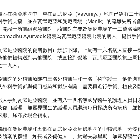
困在衝突地區中，單在瓦武尼亞（Vavuniya）地區已經有二
科手術支援，並在瓦武尼亞和曼尼農場（Menik）的流離失所者
，開設一所前線緊急醫院。該醫院主要為曼尼農場的十二萬名流
pamadhu Ayurvedic醫院為瓦武尼亞醫院出院的病人，提供
瓦武尼亞醫院的傷者數目正續步下降。上周有十六名病人直接由
為他們被轉送到其他醫院，或直接到營地。瓦武尼亞醫院於上周
七十九人。
亞醫院的外科醫療隊有三名外科醫生和一名手術室護士，他們與
的外科手術都與傷口感染和截肢有關，需要再進行手術、植皮及
派人手到瓦武尼亞醫院，並有八十四名無國界醫生的護理人員日
及傷口護理。無國界醫生的護理人員繼續每日探訪所有病房，並
衣服、尿布及現金補助。
繼續在曼尼農場和五個在瓦武尼亞及周邊地區的中轉營地，分發
及脆弱的群體，如長者及傷健人士。於過去數星期，無國界醫生