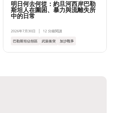
明日何去何從：約旦河西岸巴勒
斯坦人在圍困、暴力與流離失所
中的日常
2026年7月30日
12 分鐘閱讀
巴勒斯坦佔領區
武裝衝突
加沙戰爭