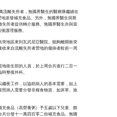
十萬流離失所者，無國界醫生的醫療隊繼續在
營地派發補充食品。另外，無國界醫生與斯
離失所者提供轉介服務。無國界醫生亦與當
手術後護理服務。
衝突地區來到瓦武尼亞醫院。能夠離開衝突
接收來自流離失所者營地的傷病者較前一周
當地衛生部的人員，於上周合共進行二百一
臨時整復外科。
以繼夜工作，以協助病人的基本需要，如上
按照病人需要分發非糧食物資、如床單、旅
補充食品（高營養粥）予五歲以下兒童、餵
合共分發十一萬四百零二份補充食品。無國