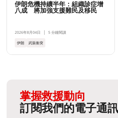
伊朗危機持續半年：組織診症增
八成 將加強支援難民及移民
2026年8月04日
5 分鐘閱讀
伊朗
武裝衝突
掌握救援動向
訂閱我們的電子通