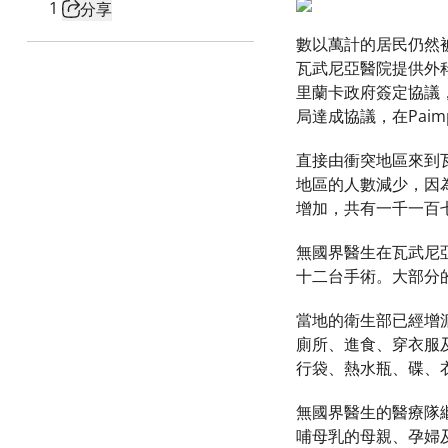
1
分享
數以萬計的居民仍然被
瓦武尼亞醫院提供外
里蘭卡政府簽定協議
局達成協議，在Paim
直接由衝突地區來到
地區的人數減少，因
增加，共有一千一百
無國界醫生在瓦武尼
十二台手術。大部分
當地的衛生部已經增
廁所、進食、穿衣服
行袋、熱水瓶、碟、
無國界醫生的醫療隊
哺母乳的母親、孕婦