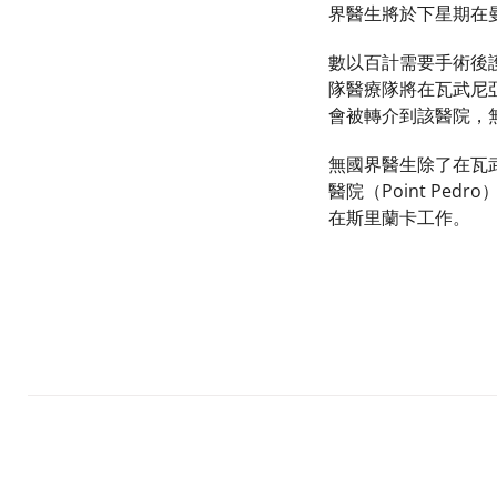
界醫生將於下星期在
數以百計需要手術後
隊醫療隊將在瓦武尼亞附
會被轉介到該醫院，
無國界醫生除了在瓦武
醫院（Point P
在斯里蘭卡工作。