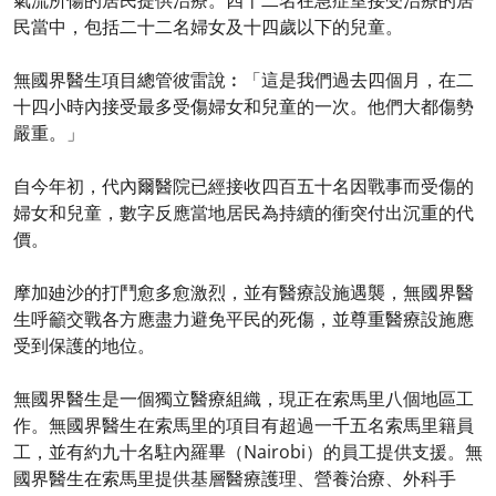
氣流所傷的居民提供治療。四十二名在急症室接受治療的居
民當中，包括二十二名婦女及十四歲以下的兒童。
無國界醫生項目總管彼雷說︰「這是我們過去四個月，在二
十四小時內接受最多受傷婦女和兒童的一次。他們大都傷勢
嚴重。」
自今年初，代內爾醫院已經接收四百五十名因戰事而受傷的
婦女和兒童，數字反應當地居民為持續的衝突付出沉重的代
價。
摩加廸沙的打鬥愈多愈激烈，並有醫療設施遇襲，無國界醫
生呼籲交戰各方應盡力避免平民的死傷，並尊重醫療設施應
受到保護的地位。
無國界醫生是一個獨立醫療組織，現正在索馬里八個地區工
作。無國界醫生在索馬里的項目有超過一千五名索馬里籍員
工，並有約九十名駐內羅畢（Nairobi）的員工提供支援。無
國界醫生在索馬里提供基層醫療護理、營養治療、外科手