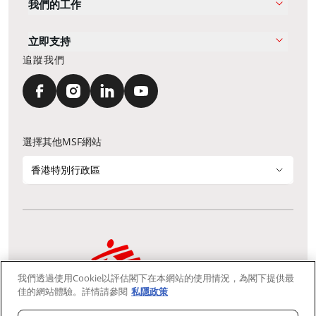
我們的工作
立即支持
追蹤我們
選擇其他MSF網站
香港特別行政區
我們透過使用Cookie以評估閣下在本網站的使用情況，為閣下提供最
通訊資料更新
鳴謝
私隱聲明
常見問題
佳的網站體驗。詳情請參閱
私隱政策
我們採用安全通訊端層 (Secure Socket Layer, SSL) 協定，有助保障敏感
資料在你的瀏覽器和我們伺服器之間的網上傳輸維持保密性。