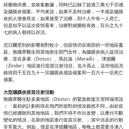
排藥物供應，並收集數據，同時已記錄了超過三萬七千宗感
染腦膜炎個案。平均來說，如果不及時治療，一半感染腦膜
炎的人便會死去；如果接受了治療，則十人中有一人死亡。
但是似乎以這次疫情看來，治療對細菌較有效，百分之九十
七的病人都得以存活。
尼日爾受到的影響相對較小，但疫情仍在南部的一些地區蔓
延。無國界醫生與當地衛生部門合作，為腦膜炎病人提供治
療，並在多索（Dosso）、馬拉迪（Maradi）、津德爾
（Zinder）地區進行疫苗注射項目。迄今爲止，這些地區共
錄得四千五百九十一宗腦膜炎感染個案和一百六十一宗死亡
個案。
大型腦膜炎疫苗注射活動
無國界醫生駐多索地區（Dosso）的緊急救援主管阿瑞塔說
︰「最初的計劃和現在我們所面對的情況截然不同，由於疫
情已經擴散到其他地區，我們不得不作出改變，以應付不斷
變化的情况，在新的地區進行疫苗注射。」當中涉及的行動
非常龐大。例如，僅是在津德爾地區，每晚上都需要冷凍八