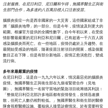
注射服務。在尼日利亞、尼日爾和乍得，無國界醫生正與衛
生部門合作，為多達約八百萬目標人口注射疫苗。
腦膜炎疫症一向是西非國家的一大災害，這些國家組成了非
洲「腦膜炎地帶」的一部分。但是今年，疫情波及到更大的
範圍。根據官方提供的全國性數字，自今年初以來，在受疫
情影響最嚴重的尼日利亞和尼日爾，已有超過一千六百人因
感染腦膜炎而死亡。在一些地區，疫情仍處於上升趨勢。在
最開始受感染的地區，隨著疫苗注射項目的開展，感染個案
數目正在下降，但是有部分新地區，疫情正愈演愈烈，變成
流行病。
多年來最嚴重的疫情
在尼日利亞，這是自一九九六年以來，情况最惡劣的腦膜炎
疫情。無國界醫生正與衛生部在九個省緊密合作（見地
圖）。無國界醫生一名留守當地的緊急項目統籌德其利說︰
「整個尼日利亞北部許多地區都有疫情發生，疫情迅速擴
散，但死亡人數仍相對較低。」無國界醫生和衛生部的醫療
隊會視察醫療設施、覆核病人接受診療情況、於有需要時安