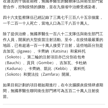
在過去的十個星期裡，無國界醫生的醫療隊伍與衛生部門緊
密合作，控制疫情的擴散，並在九個省中治療受感染者。
四十六支監察隊伍已經記錄了三萬七千三百八十五宗個案，
一千二百一十人死亡，當地人口為三千八百十萬人。
除了提供治療，無國界醫生一百八十二支隊伍與衛生部門工
作人員，開展的大型疫苗注射活動。至今，在疫情最嚴重的
地區，已有超過一百一十萬人接受了注射，這些地區分別是
吉加瓦（Jigawa）、卡齊納（Katsina）和索科托
（Sokoto）。第二輪的注射項目亦已分別在包奇
（Bauchi）、貢貝（Gombe）、吉加瓦、卡杜納
（Kaduna）、卡齊納、凱比（Kebbi）、索科托
（Sokoto）和贊法拉（Zamfara）開展。
如果目前計劃的項目都如期進行，在今次腦膜炎疫情肆虐期
間，無國界醫生聯同衛生部門將可為五百二十萬人注射疫
苗。