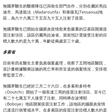
無國界醫生的醫療隊伍已與衛生部門合作，分別在屬於馬拉
迪市、馬達龍法（Madarounfa）和泰薩瓦(Tessaoua)地
區，為六十六萬三千五百九十五人注射了疫苗。
無國界醫生已開始在腦膜炎疫情愈來愈嚴重的亞基區開展疫
苗注射項目，該區仍屬馬拉迪省。當前預計需接受注射的目
標人數大約是九十萬，年齡從兩歲至三十歲。
多索省
目前有四名醫生主要負責個案處理，視察了五間地區醫院，
並計畫根據醫療設施的死亡率和所呈道的個案情況，安排視
察監督工作。
無國界醫生已經於三月二十六日，在多索和多特奇
（Doutchi）開始了一個長達三周的疫苗注射項目。至今已
有二十七萬五千人接受了注射。同時將在波博耶
（Boboye）地區開展疫苗注射工作，該地區的腦膜炎疫情
已達流行病警戒水平。在多索區的疫苗注射目標人數大約是