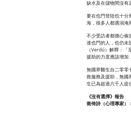
缺水及在儲物間沒有
要在也門登陸也十分
海，很多人都遇溺淹
不少受訪者都擔心偷
達也門的人，也仍未
（Verdú）解釋
援助的力度應該增加
無國界醫生自二零零
救服務及援助，無國界醫
生已為超過六千人提
《沒有選擇》報告
衛倚詩（心理專家）