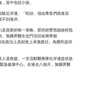
海，當中包括小孩。
船駛近岸邊。「蛇頭」強迫乘客們跳進深
找不到海岸。
力及貧窮的唯一策略。那些經歷危險旅程抵
助。無國界醫生也門項目統籌華都
應該在政治上及財政上承擔責任。為難民提供
及人道救援。一支流動醫療隊在岸邊提供急
e）開設緊急健康中心。在過去八個月，無國界醫