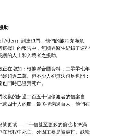
援助
f Aden）到達也門。他們的旅程充滿危
有選擇》的報告中，無國界醫生紀錄了這些
庇護的人士和入境者之援助。
數正在增加：根據聯合國資料，二零零七年
已經超過二萬。但不少人卻無法踏足也門：
達也門時已證實死亡。
門收集的超過二百五十個偷渡者的個案自
十或四十人的船，最多擠滿過百人。他們在
況就更壞──二十個甚至更多的偷渡者擠滿
中在旅程中死亡。死因主要是被虐打、缺糧