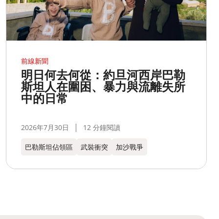
前線新聞
明日何去何從：約旦河西岸巴勒
斯坦人在圍困、暴力與流離失所
中的日常
2026年7月30日
12 分鐘閱讀
巴勒斯坦佔領區
武裝衝突
加沙戰爭