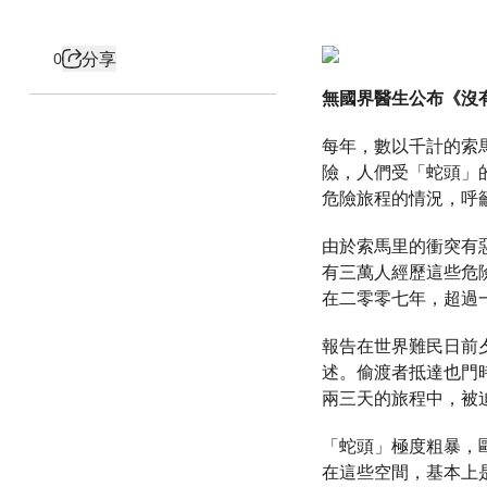
分享
0
無國界醫生公布《沒
每年，數以千計的索馬
險，人們受「蛇頭」
危險旅程的情況，呼
由於索馬里的衝突有
有三萬人經歷這些危
在二零零七年，超過
報告在世界難民日前
述。偷渡者抵達也門
兩三天的旅程中，被
「蛇頭」極度粗暴，
在這些空間，基本上