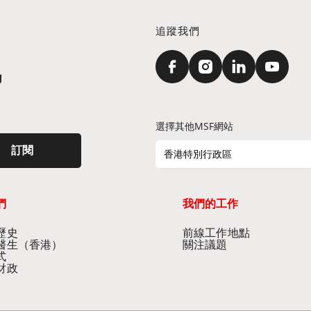
追蹤我們
訊
選擇其他MSF網站
訂閱
香港特別行政區
們
我們的工作
史​
前線工作地點​
醫生（香港）​
關注議題
式
財政