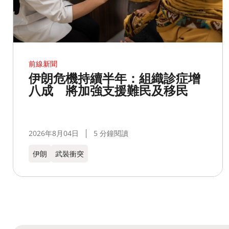
前線新聞
伊朗危機持續半年：組織診症增
八成 將加強支援難民及移民
2026年8月04日
5 分鐘閱讀
伊朗
武裝衝突