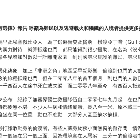
有選擇》報告 呼籲為難民以及逃避戰火和饑餓的入境者提供更多
里及埃塞俄比亞人，為了逃避衝突及貧窮，橫渡亞丁灣（Gulf o
的暴力對待，就算抵達也門，都只能得到很少援助。在名為《沒
籲各界增加對數以千計離開家園，到別國尋求庇護的難民、尋求
惡化跡象，加上「非洲之角」地區受旱災影響，偷渡到也門的人
險的旅程抵達也門，但在二零零八年的首五個月，到也門的人數
一千四百人在途中死亡或失蹤，而二零零八年至今，有四百人抵
夕公布，紀錄了無國界醫生救援隊伍自二零零七年九月起，在也
時都疲憊不堪，不少人生病和情緒崩潰。長八至十米、原本載三
迫坐在同一位置，動也不准動，大部分人甚至缺水缺糧。
毆打膽敢動身的偷渡者。有些人藏身於狹小而無窗的儲存間，情
是一個坐在另一個上面。因為環境實在太惡劣，三分一的偷渡者