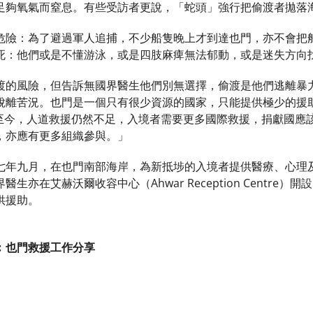
足夠氧氣而窒息。有些受訪者更說，「蛇頭」強行把偷渡者拋落
危險：為了避過軍人追捕，不少船隻晚上才到達也門，亦不會把
死：他們或是不懂游泳，或是四肢麻痺無法郁動，或是迷失方向
渡的風險，但告訴無國界醫生他們別無選擇，偷渡是他們逃離暴
脫離苦況。也門是一個只有很少資源的國家，只能提供極少的援
：「至今，人道救援仍然不足，入境者需要更多國際救援，捐獻國
，亦應有更多組織參與。」
七年九月，在也門南部海岸，為新抵埗的入境者提供醫療、心理
生亦在艾赫沃爾收容中心（Ahwar Reception Centr
供援助。
︰也門救援工作分享