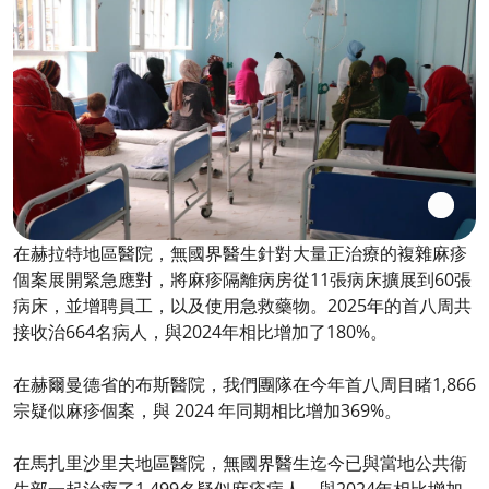
在赫拉特地區醫院，無國界醫生針對大量正治療的複雜麻疹
個案展開緊急應對，將麻疹隔離病房從11張病床擴展到60張
病床，並增聘員工，以及使用急救藥物。2025年的首八周共
接收治664名病人，與2024年相比增加了180%。
在赫爾曼德省的布斯醫院，我們團隊在今年首八周目睹1,866
宗疑似麻疹個案，與 2024 年同期相比增加369%。
在馬扎里沙里夫地區醫院，無國界醫生迄今已與當地公共衞
生部一起治療了1,499名疑似麻疹病人，與2024年相比增加