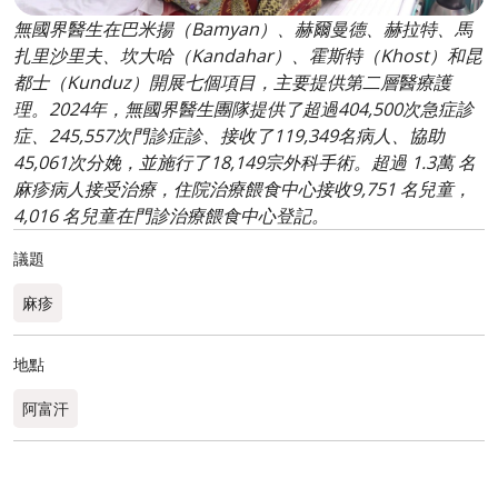
無國界醫生在巴米揚（Bamyan）、赫爾曼德、赫拉特、馬
扎里沙里夫、坎大哈（Kandahar）、霍斯特（Khost）和昆
都士（Kunduz）開展七個項目，主要提供第二層醫療護
理。2024年，無國界醫生團隊提供了超過404,500次急症診
症、245,557次門診症診、接收了119,349名病人、協助
45,061次分娩，並施行了18,149宗外科手術。超過 1.3萬 名
麻疹病人接受治療，住院治療餵食中心接收9,751 名兒童，
4,016 名兒童在門診治療餵食中心登記。
議題
麻疹
地點
阿富汗