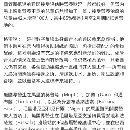
儘管新抵達的難民接受評估時營養狀況一般都較好，但營內
患上嚴重營養不良的兒童仍然增加了一倍，接受營養治療的
兒童由42人增至106人，當中85%都是1月至2月期間抵達營
地的。
格雷說：「這些數字反映出身處營地的難民愈來愈虛弱，他
們本應可在營內獲得援助組織的協助，包括正確配方的食物
配給。這裡明顯沒有充足的準備來應對新湧到的難民。儘管
營地的情況在最近數周有所改善，但仍然極為脆弱，只要難
民仍有需要，各個援助組織應一直維持其人道工作──所有難
民必須能夠獲得棲身之所、清潔飲用水、廁所、衛生設施和
食物，並以最基本人道標準來維持。」
無國界醫生在馬里的莫普堤（Mopti）、加奧（Gao）和通
布圖（Timbuktu），以及為身處布基納法索（Burkina
Faso）、毛里塔尼亞和尼日爾（Niger）的馬里難民開展醫
療人道項目。無國界醫生在毛里塔尼亞支援姆貝雷營地和法
薩拉（Fassala）邊境站的4個基層醫療護理中心，並在巴西
庫努（Bassikounou）市管理一所手術室。自從2012年2月