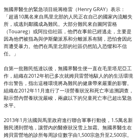
無國界醫生的緊急項目統籌格雷（Henry GRAY）表示：
「超過10萬名來自馬里北部的人民正在自己的國家內流離失
所，或逃到鄰國成為難民。大部分難民來自圖阿雷格
（Touareg）或阿拉伯社區，他們在事前已經逃走，主要是
因為他們被指為與伊斯蘭派系和分離派系有關，恐怕會因此
而遭受暴力。他們在馬里北部的社區仍然陷入恐懼和不信
任。」
自第一批難民抵達以後，無國界醫生便一直在毛里塔尼亞工
作，組織在2012年初已多次就姆貝雷營地駭人的的生活環境
作出警告，指出這種環境將為難民的健康帶來嚴重的影響。
組織在2012年11月進行了一項營養狀況和死亡率追溯調查，
顯示營內營養狀況嚴峻，兩歲以下的兒童死亡率已超出緊急
水平。
2013年1月法國與馬里政府進行聯合軍事行動後，1.5萬名新
難民湧到營地，讓營內的醫療狀況雪上加霜。無國界醫生在
姆貝雷營地的診所每周診症數字由1,500宗急升至2,500宗。