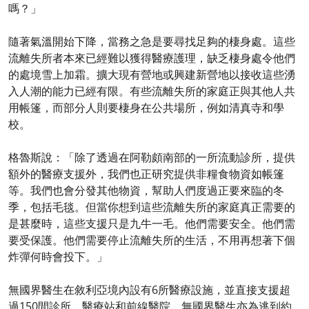
嗎？」
隨著氣溫開始下降，當務之急是要尋找足夠的棲身處。這些
流離失所者本來已經難以獲得醫療護理，缺乏棲身處令他們
的處境雪上加霜。擴大現有營地或興建新營地以接收這些湧
入人潮的能力已經有限。有些流離失所的家庭正與其他人共
用帳篷，而部分人則要棲身在公共場所，例如清真寺和學
校。
格魯斯說：「除了透過在阿勒頗南部的一所流動診所，提供
額外的醫療支援外，我們也正研究提供非糧食物資如帳篷
等。我們也會分發其他物資，幫助人們度過正要來臨的冬
季，包括毛毯。但當你想到這些流離失所的家庭真正需要的
是甚麼時，這些支援只是九牛一毛。他們需要安全。他們需
要受保護。他們需要停止流離失所的生活，不用再想著下個
炸彈何時會投下。」
無國界醫生在敘利亞境內設有6所醫療設施，並直接支援超
過150間診所、醫療站和前線醫院。無國界醫生亦為逃到約