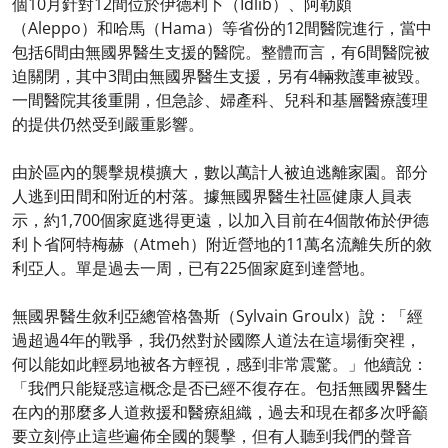
個10月針對12間位於伊德利卜（Idlib）、阿勒頗
（Aleppo）和哈馬（Hama）等省份的12間醫院進行，當中
包括6間由無國界醫生支援的醫院。整體而言，有6間醫院被
迫關閉，其中3間由無國界醫生支援，另有4輛救護車被毀。
一間醫院其後重開，但急診、婦產科、兒科和基層醫療護理
的提供仍然受到嚴重影響。
由於區內的襲擊規模擴大，數以萬計人被迫逃離家園。部分
人逃到田間和附近的村落。據無國界醫生社區健康人員表
示，約1,700個家庭逃得更遠，以加入目前在4個散佈於伊德
利卜省阿特梅赫（Atmeh）附近營地的11萬名流離失所的敘
利亞人。單是過去一周，已有225個家庭到達營地。
無國界醫生敘利亞總管格魯斯（Sylvain Groulx）說：「經
過超過4年的戰爭，我仍然對於國際人道法在這場衝突裡，
何以能如此輕易地被各方輕視，感到非常震驚。」他續說：
「我們只能疑惑這概念是否已經不復存在。包括無國界醫生
在內的那麼多人道救援和醫療組織，過去和現在都多次呼籲
要立刻停止這些遍佈全國的襲擊，但有人聽到我們的聲音