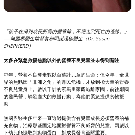
「孩子在得到成長所需的營養前，不應走到死亡的邊緣。」
──無國界醫生前營養顧問謝湲德醫生（Dr. Susan
SHEPHERD）
太多在緊急救援焦點以外的營養不良兒童並未得到關注
每年，營養不良奪走數以百萬計兒童的生命；但今年，全世
界的焦點因「非洲之角」的難民危機，才放到極大量的營養
不良兒童身上。數以千計的索馬里家庭逃離家園，前往鄰國
的難民營，觸發龐大的救援行動，為他們緊急提供食物援
助。
無國界醫生多年來一直透過提供含有兒童成長必須營養的補
充食物，治療那些固定地面對營養不良威脅的兒童。兩歲以
下幼兒能攝取到動物蛋白，對成長發育至關重要。