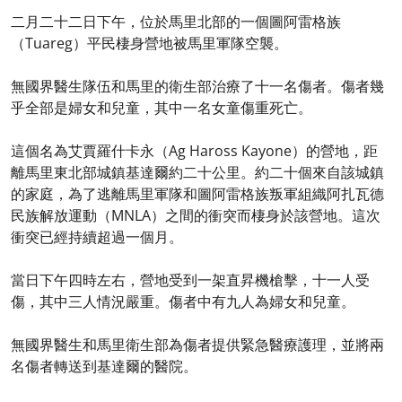
二月二十二日下午，位於馬里北部的一個圖阿雷格族
（Tuareg）平民棲身營地被馬里軍隊空襲。
無國界醫生隊伍和馬里的衛生部治療了十一名傷者。傷者幾
乎全部是婦女和兒童，其中一名女童傷重死亡。
這個名為艾賈羅什卡永（Ag Haross Kayone）的營地，距
離馬里東北部城鎮基達爾約二十公里。約二十個來自該城鎮
的家庭，為了逃離馬里軍隊和圖阿雷格族叛軍組織阿扎瓦德
民族解放運動（MNLA）之間的衝突而棲身於該營地。這次
衝突已經持續超過一個月。
當日下午四時左右，營地受到一架直昇機槍擊，十一人受
傷，其中三人情況嚴重。傷者中有九人為婦女和兒童。
無國界醫生和馬里衛生部為傷者提供緊急醫療護理，並將兩
名傷者轉送到基達爾的醫院。