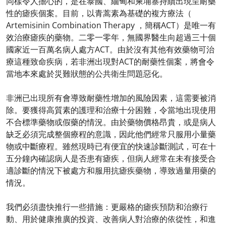
同樣令人擔心的，是在泰國、緬甸和柬埔寨持續出現呈耐藥
性的瘧疾個案。目前，以青蒿素為基礎的複方療法（
Artemisinin Combination Therapy ，簡稱ACT）是唯一有
效治療瘧疾的藥物。二零一零年，無國界醫生向超過三十個
國家近一百萬名病人處方ACT。由於沒有其他有效藥物可治
療這種致命疾病，若非洲出現對ACT的耐藥性個案，將會令
當地本來處於災難狀態的公共衛生問題惡化。
非洲已出現所有會導致耐藥性增加的風險因素，這需要被消
除。要獲得高質素的護理和治療十分困難，令當地出現使用
不合標準藥物或假藥的情況。由於藥物價格昂貴，或是病人
缺乏必須完成整個療程的意識，因此他們經常只服用小量藥
物或中斷療程。雖然現時已有便宜的快速診斷測試，可在十
五分鐘內確認病人是否患有瘧疾，但病人經常在未有接受合
適診斷的情況下被處方和服用抗瘧疾藥物，導致過量用藥的
情況。
我們必須盡快推行一些措施：更嚴格的瘧疾預防和治療行
動、用於健康推廣的投資、改善病人對治療的依從性，和進