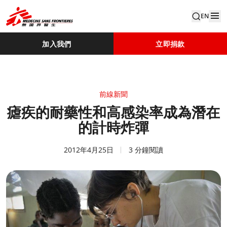
EN
加入我們
立即捐款
前線新聞
瘧疾的耐藥性和高感染率成為潛在
的計時炸彈
2012年4月25日
3 分鐘閱讀