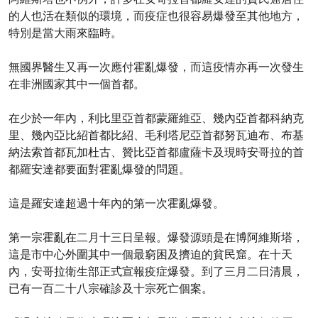
的人也活在類似的環境，而疫症也很容易爆發至其他地方，
特別是當大雨來臨時。
無國界醫生又再一次應付霍亂爆發，而這疫情亦再一次發生
在非洲國家其中一個首都。
在少於一年內，利比里亞首都蒙羅維亞、幾內亞首都科納克
里、幾內亞比紹首都比紹、毛利塔尼亞首都努瓦迪布、布基
納法索首都瓦加杜古、贊比亞首都盧薩卡及現時安哥拉的首
都羅安達都要面對霍亂爆發的問題。
這是羅安達超過十年內的第一次霍亂爆發。
第一宗霍亂在二月十三日呈報。爆發源頭是在博阿維斯塔，
這是市中心外圍其中一個最窮困及擠迫的貧民窟。在十天
內，安哥拉衛生部正式宣報疫症爆發。到了三月二日清晨，
已有一百二十八宗確診及十宗死亡個案。