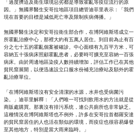
「過度擠迫及衛生環境惡劣都是導致霍亂等疫症流行的原
因。」無國界醫生安哥拉地區項目總管迪菲里表示：「我們
現在首要的目標是減低死亡率及限制疾病傳播。」
無國界醫生決定和安哥拉衛生部合作，在博阿維斯塔成立一
所霍亂治療中心，那裡大約有五萬人居住。到目前為止有百
分之七十五的霍亂個案被確診。中心面積有九百平方米，可
容納五十張病床照顧霍亂患者，必要時可擴充至容納一百張
病床。由於周邊地區染疫人數持續增加，評估工作已在其他
貧民窟展開，以便迅速設立口服水份補充治療站及額外的霍
亂治療單位。
「在博阿維斯塔沒有安全清潔的水源，水井也受病菌污
染。」迪菲里解釋：「人們唯一可找到飲用水的方法就是從
商販處購買。那裏沒有排污系统，連公共廁所也非常缺乏。
這種情況在博阿維斯塔也不例外，許多在安哥拉首都羅安達
的貧民窟居住的人也活在類似的環境，而疫症也很容易爆發
至其他地方，特別是當大雨來臨時。」