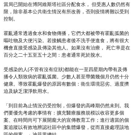
當局已開始在博阿維斯塔社區分配食水， 但受惠人數仍然有
限，除非基本公共衛生情況有所改善，否則疫情將難以受到
控制。
霍亂通常透過食水和食物傳播，它們大都被帶有霍亂弧菌的
嘔吐物及大便污染。若接觸患者後不洗手便進食，將有很大
機會直接受感染及傳染其他人。如果沒有治療， 死亡率是在
百分之二十五至五十之間：患者通常死於脫水。
受感染的人(不管有沒有症狀)都能在一至四星期內帶有及傳
播令人類致病的霍亂弧菌。少數人甚至帶菌幾個月仍然十分
健康。導致霍亂爆發的原因有數個：衛生環境惡劣、過度擠
迫及缺乏潔淨飲用水。
「到目前為止情況仍受控制，但爆發的高峰期仍然未到。我
們要優先考慮的事情有：擴充醫療服務規模以收容更多個
案、在時間尚可下展開龐大的宣傳教育工作；進行適當的個
案追蹤以有效地辨認社區中的集體爆發，從而直接處理該地
區的個案。」迪菲里總結。