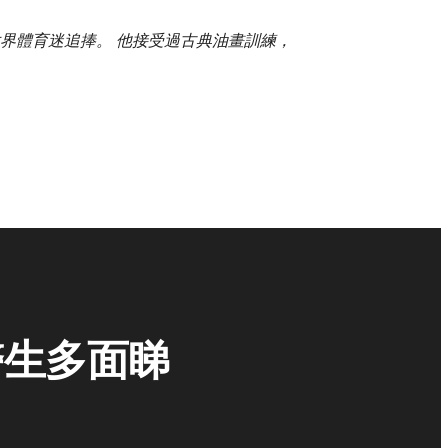
廣受世界體育迷追捧。 他接受過古典油畫訓練，
醫生多面睇