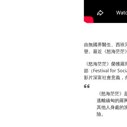
由無國界醫生、西班牙
譽。最近《怒海茫茫
《怒海茫茫》榮獲羅馬英雄
節（Festival for 
影片深富社會意義，
《怒海茫茫》
逃離緬甸的羅
其他人身處的漁
險。