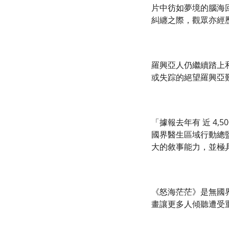
片中彷如夢境的腦海
糾纏之際，觀眾亦經
羅興亞人仍繼續踏上
或失踪的絕望羅興亞
「據報去年有 近 4
國界醫生區域行動總監
大的敘事能力，並極
《怒海茫茫》是無國界醫生
畫讓更多人傾聽遭受