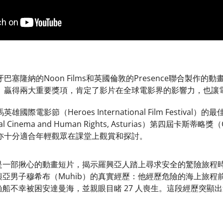
巴塞隆納的Noon Films和英國倫敦的Presence聯合製作
》贏得兩大重要獎項，肯定了影片在全球電影界的影響力，也讓
國際電影節（Heroes International Film Festi
Social Cinema and Human Rights, Asturias）第四屆卡斯蒂
亦十分適合年輕觀眾在課堂上觀賞和探討。
是一部揪心的動畫短片，揭示羅興亞人踏上尋求安全的驚險旅程
興亞男子穆希布（Muhib）的真實經歷：他經歷危險的海上旅程
船不幸被困安達曼海，並親眼目睹 27 人喪生。這段經歷突顯