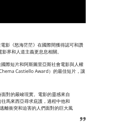
的動畫電影《怒海茫茫》在國際間獲得認可和讚
電影界和人道主義更息息相關。
val）的最佳國際短片和阿斯圖里亞斯社會電影與人權
略獎（Chema Castiello Award）的最佳短片，讓
時面對的嚴峻現實。電影的靈感來自
前往馬來西亞尋求庇護，過程中他和
出逃離衝突和迫害的人們面對的巨大風