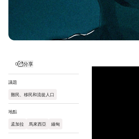
分享
0
議題
難民、移民和流徙人口
地點
孟加拉​
馬來西亞
緬甸