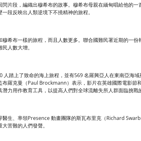
回閃片段，編織出穆希布的故事。穆希布母親在緬甸唱給他的一
歷一段反映出人類逆境下不撓精神的旅程。
和穆希布一樣的旅程，而且人數更多。聯合國難民署近期的一份報告
難民人數大增。
,500 人踏上了致命的海上旅程，並有569 名羅興亞人在東南亞
布羅克曼（Paul Brockmann）表示，影片在英雄國際電
具潛力用作教育工具，以提高人們對全球流離失所人群面臨挑戰
、率領Presence 動畫團隊的斯瓦布里克（Richard Swarbr
重大苦難的人們發聲。