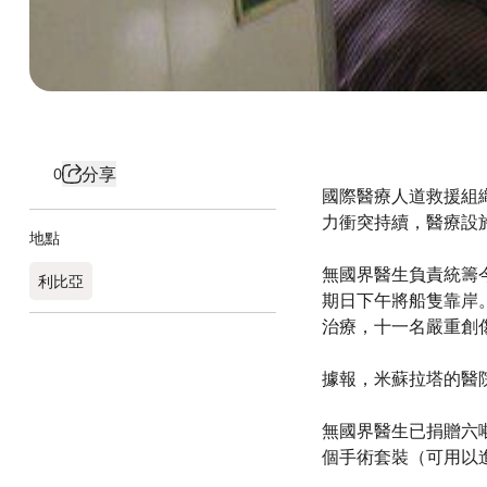
分享
0
國際醫療人道救援組織
力衝突持續，醫療設
地點
無國界醫生負責統籌今
利比亞
期日下午將船隻靠岸
治療，十一名嚴重創
據報，米蘇拉塔的醫
無國界醫生已捐贈六
個手術套裝（可用以