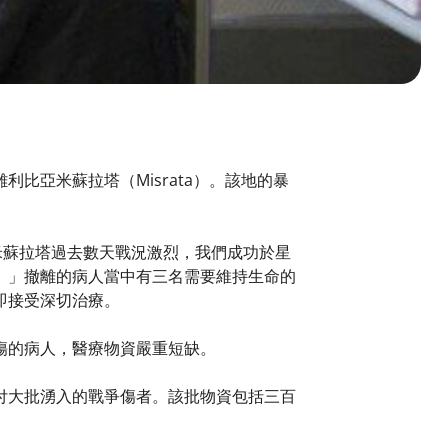
比亞米蘇拉塔（Misrata）。該地的暴
然米蘇拉塔過去數天戰況激烈，我們成功於星
。」撤離的病人當中有三名需要維持生命的
即接受深切治療。
傷的病人，醫療物資嚴重短缺。
付大批湧入的戰爭傷者。該批物資包括三百