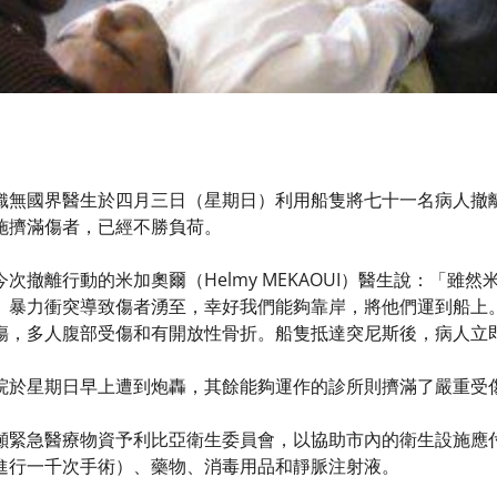
無國界醫生於四月三日（星期日）利用船隻將七十一名病人撤離利
施擠滿傷者，已經不勝負荷。
次撤離行動的米加奧爾（Helmy MEKAOUI）醫生說：「雖
。暴力衝突導致傷者湧至，幸好我們能夠靠岸，將他們運到船上
傷，多人腹部受傷和有開放性骨折。船隻抵達突尼斯後，病人立
院於星期日早上遭到炮轟，其餘能夠運作的診所則擠滿了嚴重受
噸緊急醫療物資予利比亞衛生委員會，以協助市內的衛生設施應
進行一千次手術）、藥物、消毒用品和靜脈注射液。