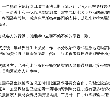
）一早抵達突尼斯港口城市斯法克斯（Sfax），病人已被送往
生、三名護士和一位心理專家組成，當中包括七名突尼斯的義務
十多間醫療設施。感謝突尼斯衛生部門的支持，以及米蘇拉塔醫
傷者。
交戰各方的行動，與組織中立和不偏不倚的宗旨一致。
突持續，無國界醫生正擴展工作，不分政治立場和種族地協助該
醫療物資和協助運送傷病者。然而，很多傷者據稱還未能安全地
交戰各方，允許利比亞所有受衝突影響的人能暢通無阻地接受醫
人員和運載病人的車輛。
無國界醫生救援隊伍現正與利比亞醫學委員會合作，為醫療設施
至今，無國界醫生已運送四十四噸物資到利比亞，還有更多物資
該批醫護人員將負責提供護理培訓。三月廿一日，無國界醫生運