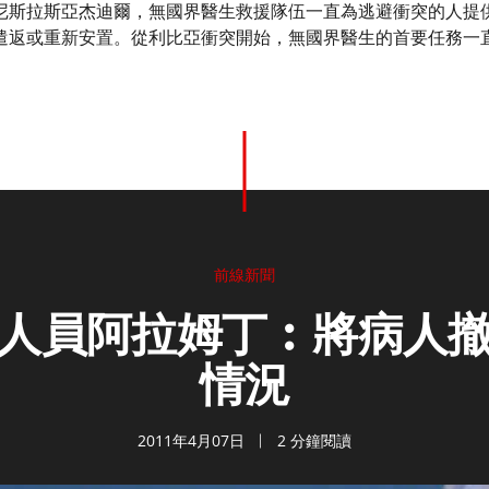
尼斯拉斯亞杰迪爾，無國界醫生救援隊伍一直為逃避衝突的人提
遣返或重新安置。從利比亞衝突開始，無國界醫生的首要任務一
前線新聞
人員阿拉姆丁︰將病人
情況
2011年4月07日
2 分鐘閱讀