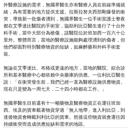
外醫療設施的需求，無國界醫生亦有醫療人員在前線準備就
緒，為有需要的地方提供支援。拉斯拉努夫西部剛爆發的衝
突，導致新一批傷者湧到，無國界醫生一位手術室護士整夜
都在艾季達比醫院的手術室，協助利比亞醫生進行了十台外
科手術，當中大部分為槍傷，該醫院位於班加西一百六十公
里外。整體而言，當地的醫療設施能夠處理湧到的傷者，但
他們卻面對特別醫療物資的短缺，如麻醉藥和外科手術套
裝。
無論在艾季達比、布格或更遠的地方，當地的醫院、綜合診
所和基本醫療中心都依賴中央藥庫的供應。一位利比亞醫生
說：「在衝突發生前，我們已經一直為醫療設施供應物資。
現在只是變為一周七天，二十四小時都在工作。」
無國界醫生目前還有十一噸藥物及醫療物資正在運往班加
西。埃及的貨車載著物資穿過「無人地帶」進入利比亞，到
達後物資會轉載到利比亞的貨車。然後這些物資就會運往因
持續衝突而造成供應短缺和需求的地區。