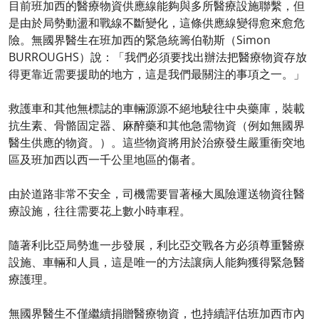
目前班加西的醫療物資供應線能夠與多所醫療設施聯繫，但
是由於局勢動盪和戰線不斷變化，這條供應線變得愈來愈危
險。無國界醫生在班加西的緊急統籌伯勒斯（Simon
BURROUGHS）說：「我們必須要找出辦法把醫療物資存放
得更靠近需要援助的地方，這是我們最關注的事項之一。」
救護車和其他無標誌的車輛源源不絕地駛往中央藥庫，裝載
抗生素、骨骼固定器、麻醉藥和其他急需物資（例如無國界
醫生供應的物資。）。這些物資將用於治療發生嚴重衝突地
區及班加西以西一千公里地區的傷者。
由於道路非常不安全，司機需要冒著極大風險運送物資往醫
療設施，往往需要花上數小時車程。
隨著利比亞局勢進一步發展，利比亞交戰各方必須尊重醫療
設施、車輛和人員，這是唯一的方法讓病人能夠獲得緊急醫
療護理。
無國界醫生不僅繼續捐贈醫療物資，也持續評估班加西市內