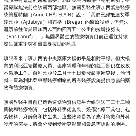
報該區有緊急的醫療需要。利比亞境內動蕩不穩的局勢，令
醫療隊無法前往該國西部地區。無國界醫生班加西緊急醫療
統籌夏特蘭（Anne CHÂTELAIN）說：「我們已經抵達艾季
達比亞（Ajdabiya）和布格（Brega）的醫療設施，但無法
繼續前往位於班加西以西約四百五十公里的拉斯拉努夫
（Ras Lanuf）。」無國界醫生的醫療物資目前正運往持續
發生嚴重衝突和最需要援助的地區。
驟眼看來，班加西的中央藥庫大樓似乎是相對平靜。但大樓
內的利比亞籍醫療人員、藥庫經理和年輕的義工卻仍在孜孜
不倦地工作。自利比亞於二月十七日爆發嚴重衝突後，他們
就一直為利比亞東部醫療網絡的所有醫療設施提供急需的藥
物和醫療物資。
無國界醫生目前已透過這條物資供應生命線運送了二十二噸
藥物和醫療物資，包括外科手術套裝、燒傷治療工具包、包
紮物料、麻醉藥和抗生素。這些物資是為了應付急救和外科
護理的需要，將會分發到受衝突影響和最急需援助的地區。